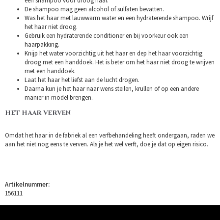
een shampoo voor droog haar.
De shampoo mag geen alcohol of sulfaten bevatten.
Was het haar met lauwwarm water en een hydraterende shampoo. Wrijf
het haar niet droog.
Gebruik een hydraterende conditioner en bij voorkeur ook een
haarpakking.
Knijp het water voorzichtig uit het haar en dep het haar voorzichtig
droog met een handdoek. Het is beter om het haar niet droog te wrijven
met een handdoek.
Laat het haar het liefst aan de lucht drogen.
Daarna kun je het haar naar wens steilen, krullen of op een andere
manier in model brengen.
HET HAAR VERVEN
Omdat het haar in de fabriek al een verfbehandeling heeft ondergaan, raden we
aan het niet nog eens te verven. Als je het wel verft, doe je dat op eigen risico.
Artikelnummer:
156111