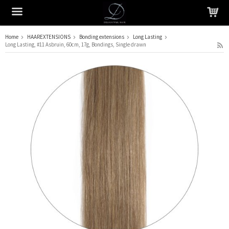
Home
HAAREXTENSIONS
Bonding extensions
Long Lasting
Long Lasting, #11 Asbruin, 60cm, 17g, Bondings, Single drawn
Het product is in je winkelmandje geplaatst