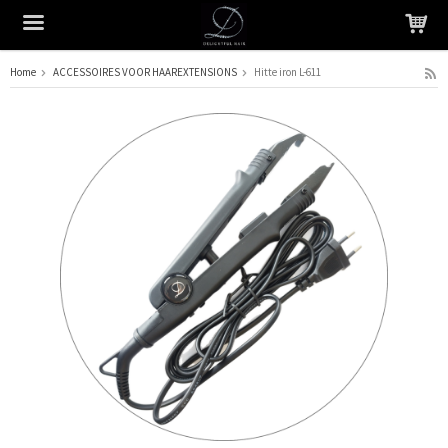
Home
ACCESSOIRES VOOR HAAREXTENSIONS
Hitte iron L-611
Het product is in je winkelmandje geplaatst