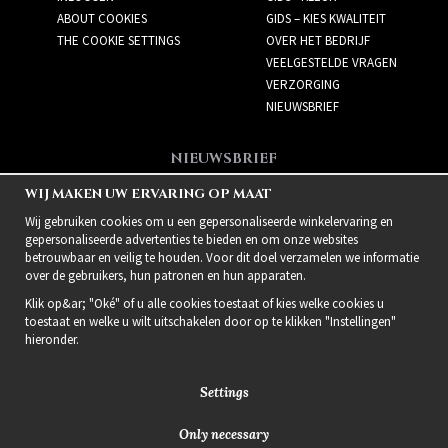
ABOUT COOKIES
GIDS – KIES KWALITEIT
THE COOKIE SETTINGS
OVER HET BEDRIJF
VEELGESTELDE VRAGEN
VERZORGING
NIEUWSBRIEF
NIEUWSBRIEF
Meld je aan voor de
WIJ MAKEN UW ERVARING OP MAAT
nieuwsbrief!
Wij gebruiken cookies om u een gepersonaliseerde winkelervaring en
gepersonaliseerde advertenties te bieden en om onze websites
betrouwbaar en veilig te houden. Voor dit doel verzamelen we informatie
over de gebruikers, hun patronen en hun apparaten.
Klik op&ar; "Oké" of u alle cookies toestaat of kies welke cookies u
toestaat en welke u wilt uitschakelen door op te klikken "Instellingen"
hieronder.
Settings
Only necessary
2021 Delightful Hair