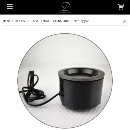
Home
ACCESSOIRES VOOR HAAREXTENSIONS
Melting pot
Het product is in je winkelmandje geplaatst