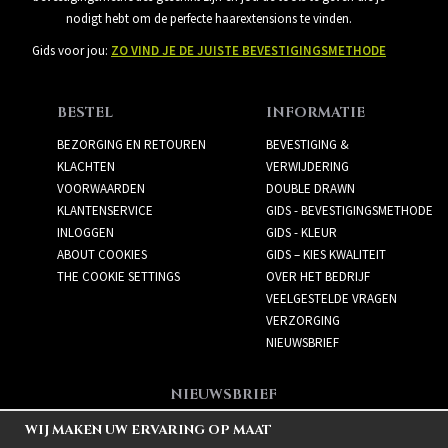
nodigt hebt om de perfecte haarextensions te vinden.
Gids voor jou:
ZO VIND JE DE JUISTE BEVESTIGINGSMETHODE
BESTEL
INFORMATIE
BEZORGING EN RETOUREN
BEVESTIGING &
KLACHTEN
VERWIJDERING
VOORWAARDEN
DOUBLE DRAWN
KLANTENSERVICE
GIDS - BEVESTIGINGSMETHODE
INLOGGEN
GIDS - KLEUR
ABOUT COOKIES
GIDS – KIES KWALITEIT
THE COOKIE SETTINGS
OVER HET BEDRIJF
VEELGESTELDE VRAGEN
VERZORGING
NIEUWSBRIEF
NIEUWSBRIEF
Meld je aan voor de
WIJ MAKEN UW ERVARING OP MAAT