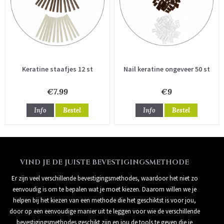
Keratine staafjes 12 st
Nail keratine ongeveer 50 st
€7.99
€9
Info
Bestel
Info
Bestel
VIND JE DE JUISTE BEVESTIGINGSMETHODE
Er zijn veel verschillende bevestigingsmethodes, waardoor het niet zo
eenvoudig is om te bepalen wat je moet kiezen. Daarom willen we je
helpen bij het kiezen van een methode die het geschiktst is voor jou,
door op een eenvoudige manier uit te leggen voor wie de verschillende
bevestigingsmethodes geschikt zijn en jou de tools te geven die je