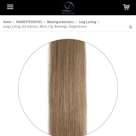
Home
HAAREXTENSIONS
Bonding extensions
Long Lasting
Long Lasting, #11 Asbruin, 40cm, 17g, Bondings, Single drawn
Het product is in je winkelmandje geplaatst