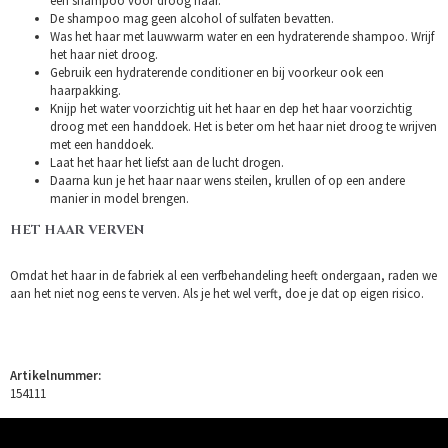
een shampoo voor droog haar.
De shampoo mag geen alcohol of sulfaten bevatten.
Was het haar met lauwwarm water en een hydraterende shampoo. Wrijf
het haar niet droog.
Gebruik een hydraterende conditioner en bij voorkeur ook een
haarpakking.
Knijp het water voorzichtig uit het haar en dep het haar voorzichtig
droog met een handdoek. Het is beter om het haar niet droog te wrijven
met een handdoek.
Laat het haar het liefst aan de lucht drogen.
Daarna kun je het haar naar wens steilen, krullen of op een andere
manier in model brengen.
HET HAAR VERVEN
Omdat het haar in de fabriek al een verfbehandeling heeft ondergaan, raden we
aan het niet nog eens te verven. Als je het wel verft, doe je dat op eigen risico.
Artikelnummer:
154111