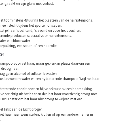
erig raakt en zijn glans niet verliest.
et tot minstens 48 uur na het plaatsen van de hairextensions.
n een vlecht tijdens het sporten of slapen.
tel je haar 's ochtend, 's avond en voor het douchen.
erende producten speciaal voor hairextensions.
ater en chloorwater.
arpakking, een serum of een haarolie.
EN
hampoo voor vet haar, maar gebruik in plaats daarvan een
droog haar.
 geen alcohol of sulfaten bevatten.
et lauwwarm water en een hydraterende shampoo. Wrijf het haar
draterende conditioner en bij voorkeur ook een haarpakking.
 voorzichtig uit het haar en dep het haar voorzichtig droog met
Het is beter om het haar niet droog te wrijven met een
et liefst aan de lucht drogen.
et haar naar wens steilen, krullen of op een andere manier in
.