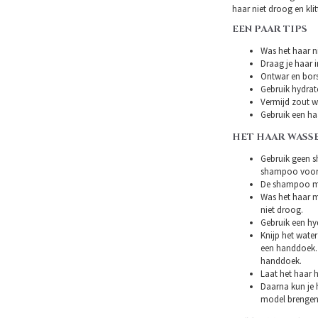
haar niet droog en klitt
EEN PAAR TIPS
Was het haar ni
Draag je haar i
Ontwar en bors
Gebruik hydrat
Vermijd zout w
Gebruik een ha
HET HAAR WASS
Gebruik geen s
shampoo voor 
De shampoo mag
Was het haar m
niet droog.
Gebruik een hy
Knijp het water
een handdoek. 
handdoek.
Laat het haar h
Daarna kun je h
model brengen