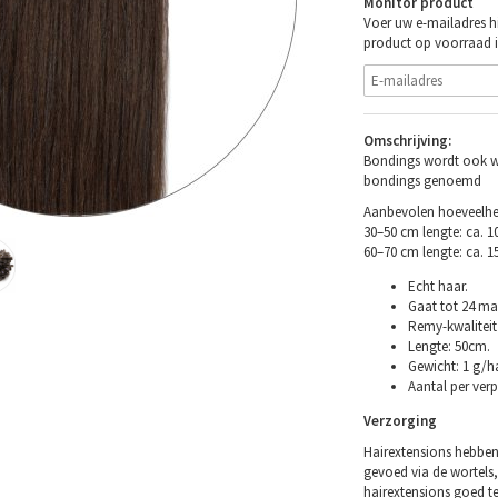
Monitor product
Voer uw e-mailadres hi
product op voorraad i
Omschrijving:
Bondings wordt ook wel
bondings genoemd
Aanbevolen hoeveelhei
30–50 cm lengte: ca. 
60–70 cm lengte: ca. 
Echt haar.
Gaat tot 24 ma
Remy-kwaliteit 
Lengte: 50cm.
Gewicht: 1 g/ha
Aantal per verp
Verzorging
Hairextensions hebben
gevoed via de wortels,
hairextensions goed t