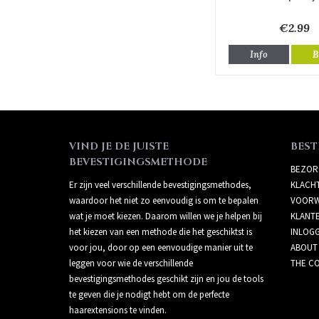
€2.99
Info
B
VIND JE DE JUISTE
BEST
BEVESTIGINGSMETHODE
BEZOR
Er zijn veel verschillende bevestigingsmethodes,
KLACH
waardoor het niet zo eenvoudig is om te bepalen
VOORW
wat je moet kiezen. Daarom willen we je helpen bij
KLANT
het kiezen van een methode die het geschiktst is
INLOG
voor jou, door op een eenvoudige manier uit te
ABOUT
leggen voor wie de verschillende
THE CO
bevestigingsmethodes geschikt zijn en jou de tools
te geven die je nodigt hebt om de perfecte
haarextensions te vinden.