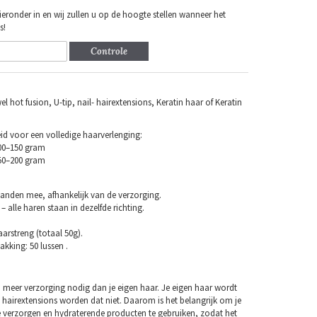
eronder in en wij zullen u op de hoogte stellen wanneer het
s!
Controle
 hot fusion, U-tip, nail- hairextensions, Keratin haar of Keratin
d voor een volledige haarverlenging:
100–150 gram
150–200 gram
anden mee, afhankelijk van de verzorging.
– alle haren staan in dezelfde richting.
arstreng (totaal 50g).
akking: 50 lussen .
 meer verzorging nodig dan je eigen haar. Je eigen haar wordt
 hairextensions worden dat niet. Daarom is het belangrijk om je
e verzorgen en hydraterende producten te gebruiken, zodat het