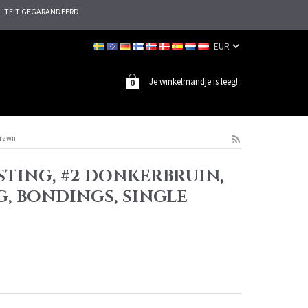
ITEIT GEGARANDEERD
Je winkelmandje is leeg!
0
drawn
STING, #2 DONKERBRUIN,
G, BONDINGS, SINGLE