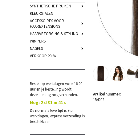
SYNTHETISCHE PRUIKEN
KLEURSTALEN
ACCESSOIRES VOOR
HAAREXTENSIONS
HAARVEZORGING & STYLING
WIMPERS
NAGELS
VERKOOP 20 %
Bestel op werkdagen voor 16:00
uur en je bestelling wordt
Artikelnummer:
dezelfde dag nog verzonden.
154002
Nog:
2 d 31 m 41 s
De normale levertijd is 3-5
werkdagen, express verzending is
beschikbaar.