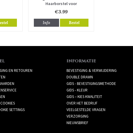
Haarborstel voor
hairextensions
€3.99
estel
Info
Bestel
EL
INFORMATIE
GING EN RETOUREN
BEVESTIGING & VERWIJDERING
TEN
DOUBLE DRAWN
AARDEN
GIDS - BEVESTIGINGSMETHODE
ENSERVICE
GIDS - KLEUR
GEN
GIDS – KIES KWALITEIT
 COOKIES
OVER HET BEDRIJF
OKIE SETTINGS
VEELGESTELDE VRAGEN
VERZORGING
NIEUWSBRIEF