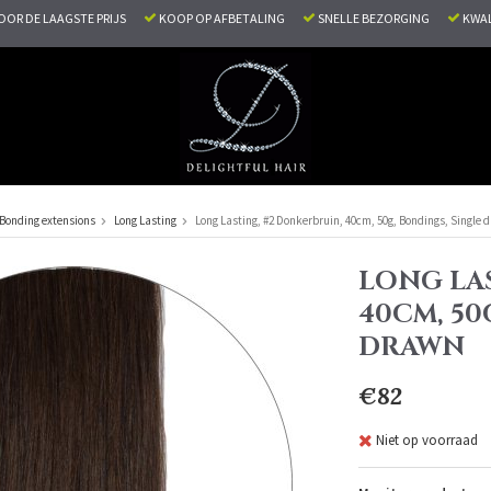
VOOR DE LAAGSTE PRIJS
KOOP OP AFBETALING
SNELLE BEZORGING
KWAL
Bonding extensions
Long Lasting
Long Lasting, #2 Donkerbruin, 40cm, 50g, Bondings, Single 
LONG LA
40CM, 50
DRAWN
€82
Niet op voorraad