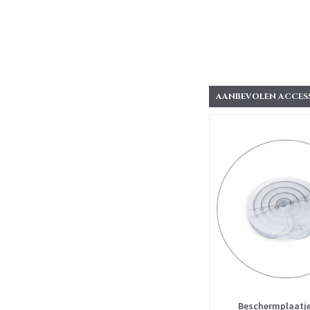
AANBEVOLEN ACCES
Beschermplaatje