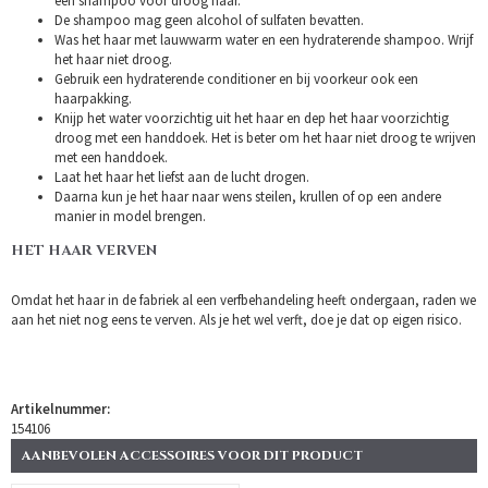
een shampoo voor droog haar.
De shampoo mag geen alcohol of sulfaten bevatten.
Was het haar met lauwwarm water en een hydraterende shampoo. Wrijf
het haar niet droog.
Gebruik een hydraterende conditioner en bij voorkeur ook een
haarpakking.
Knijp het water voorzichtig uit het haar en dep het haar voorzichtig
droog met een handdoek. Het is beter om het haar niet droog te wrijven
met een handdoek.
Laat het haar het liefst aan de lucht drogen.
Daarna kun je het haar naar wens steilen, krullen of op een andere
manier in model brengen.
HET HAAR VERVEN
Omdat het haar in de fabriek al een verfbehandeling heeft ondergaan, raden we
aan het niet nog eens te verven. Als je het wel verft, doe je dat op eigen risico.
Artikelnummer:
154106
AANBEVOLEN ACCESSOIRES VOOR DIT PRODUCT