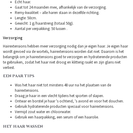
Echt haar.
Gaat tot 24 maanden mee, afhankelijk van de verzorging.
Remy-kwaliteit – alle haren staan in dezelfde richting.
Lengte: 50cm.
Gewicht: 1 g/haarstreng (totaal 50g).
Aantal per verpakking: 50 lussen .
Verzorging
Hairextensions hebben meer verzorging nodig dan je eigen haar. Je eigen haar
wordt gevoed via de wortels, hairextensions worden dat niet. Daarom is het
belangrijk om je hairextensions goed te verzorgen en hydraterende producten
te gebruiken, zodat het haar niet droog en klitterig raakt en zijn glans niet
verliest.
EEN PAAR TIPS
Was het haar niet tot minstens 48 uur na het plaatsen van de
hairextensions.
Draag je haar in een vlecht tijdens het sporten of slapen.
Ontwar en borstel je haar 's ochtend, 's avond en voor het douchen.
Gebruik hydraterende producten speciaal voor hairextensions.
Vermijd zout water en chloorwater.
Gebruik een haarpakking, een serum of een haarolie.
HET HAAR WASSEN