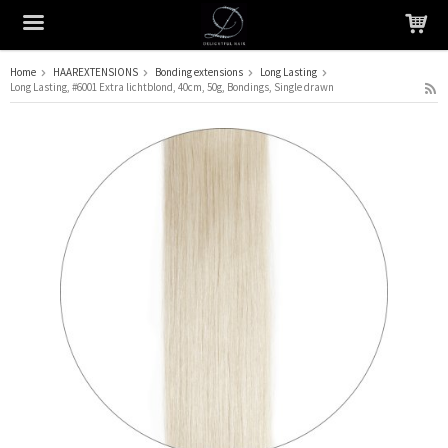
Home
HAAREXTENSIONS
Bonding extensions
Long Lasting
Long Lasting, #6001 Extra lichtblond, 40cm, 50g, Bondings, Single drawn
Het product is in je winkelmandje geplaatst