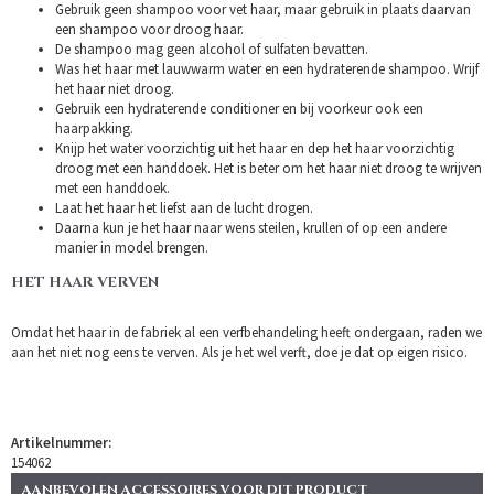
Gebruik geen shampoo voor vet haar, maar gebruik in plaats daarvan
een shampoo voor droog haar.
De shampoo mag geen alcohol of sulfaten bevatten.
Was het haar met lauwwarm water en een hydraterende shampoo. Wrijf
het haar niet droog.
Gebruik een hydraterende conditioner en bij voorkeur ook een
haarpakking.
Knijp het water voorzichtig uit het haar en dep het haar voorzichtig
droog met een handdoek. Het is beter om het haar niet droog te wrijven
met een handdoek.
Laat het haar het liefst aan de lucht drogen.
Daarna kun je het haar naar wens steilen, krullen of op een andere
manier in model brengen.
HET HAAR VERVEN
Omdat het haar in de fabriek al een verfbehandeling heeft ondergaan, raden we
aan het niet nog eens te verven. Als je het wel verft, doe je dat op eigen risico.
Artikelnummer:
154062
AANBEVOLEN ACCESSOIRES VOOR DIT PRODUCT