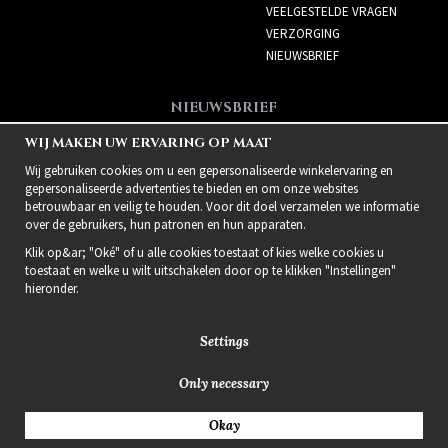
VEELGESTELDE VRAGEN
VERZORGING
NIEUWSBRIEF
NIEUWSBRIEF
Meld je aan voor de
WIJ MAKEN UW ERVARING OP MAAT
nieuwsbrief!
Wij gebruiken cookies om u een gepersonaliseerde winkelervaring en
gepersonaliseerde advertenties te bieden en om onze websites
betrouwbaar en veilig te houden. Voor dit doel verzamelen we informatie
over de gebruikers, hun patronen en hun apparaten.
Klik op&ar; "Oké" of u alle cookies toestaat of kies welke cookies u
toestaat en welke u wilt uitschakelen door op te klikken "Instellingen"
hieronder.
Settings
Only necessary
2021 Delightful Hair
Okay