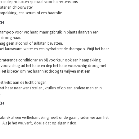
erende producten speciaal voor hairextensions.
ater en chloorwater.
arpakking, een serum of een haarolie.
EN
hampoo voor vet haar, maar gebruik in plaats daarvan een
droog haar.
 geen alcohol of sulfaten bevatten.
et lauwwarm water en een hydraterende shampoo. Wrijf het haar
draterende conditioner en bij voorkeur ook een haarpakking.
 voorzichtig uit het haar en dep het haar voorzichtig droog met
Het is beter om het haar niet droog te wrijven met een
et liefst aan de lucht drogen.
et haar naar wens steilen, krullen of op een andere manier in
.
EN
fabriek al een verfbehandeling heeft ondergaan, raden we aan het
 Als je het wel verft, doe je dat op eigen risico.