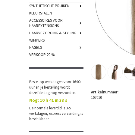
SYNTHETISCHE PRUIKEN
KLEURSTALEN
ACCESSOIRES VOOR
HAAREXTENSIONS
HAARVEZORGING & STYLING
WIMPERS
NAGELS
VERKOOP 20 %
Bestel op werkdagen voor 16:00
uur en je bestelling wordt
Artikelnummer:
dezelfde dag nog verzonden.
107010
Nog:
10 h 41 m 33 s
De normale levertijd is 3-5
werkdagen, express verzending is
beschikbaar.