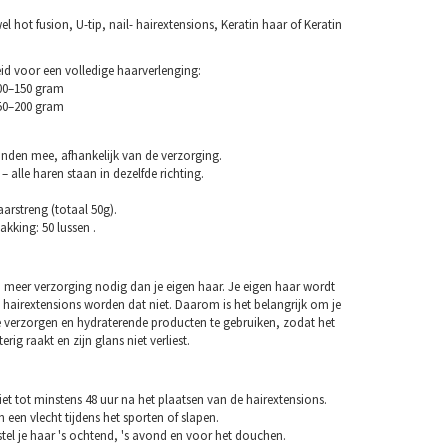
 hot fusion, U-tip, nail- hairextensions, Keratin haar of Keratin
d voor een volledige haarverlenging:
100–150 gram
150–200 gram
nden mee, afhankelijk van de verzorging.
– alle haren staan in dezelfde richting.
arstreng (totaal 50g).
akking: 50 lussen .
 meer verzorging nodig dan je eigen haar. Je eigen haar wordt
 hairextensions worden dat niet. Daarom is het belangrijk om je
e verzorgen en hydraterende producten te gebruiken, zodat het
erig raakt en zijn glans niet verliest.
et tot minstens 48 uur na het plaatsen van de hairextensions.
n een vlecht tijdens het sporten of slapen.
tel je haar 's ochtend, 's avond en voor het douchen.