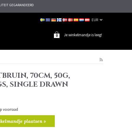
ITEIT GEGARANDEERD
Je winkelmandje is leeg!
0
TBRUIN, 70CM, 50G,
S, SINGLE DRAWN
 op voorraad
kelmandje plaatsen »