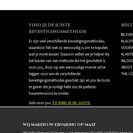
VIND JE DE JUISTE
BEST
BEVESTIGINGSMETHODE
BEZOR
Er zijn veel verschillende bevestigingsmethodes,
KLACH
waardoor het niet zo eenvoudig is om te bepalen
VOORW
wat je moet kiezen. Daarom willen we je helpen bij
KLANT
het kiezen van een methode die het geschiktst is
INLOG
voor jou, door op een eenvoudige manier uit te
ABOUT
leggen voor wie de verschillende
THE CO
bevestigingsmethodes geschikt zijn en jou de tools
te geven die je nodigt hebt om de perfecte
haarextensions te vinden.
Gids voor jou:
ZO VIND JE DE JUISTE
BEVESTIGINGSMETHODE
WIJ MAKEN UW ERVARING OP MAAT
Wij gebruiken cookies om u een gepersonaliseerde winkelervaring en 