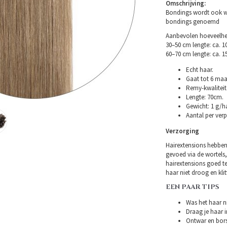
Omschrijving:
Bondings wordt ook wel
bondings genoemd
Aanbevolen hoeveelhei
30–50 cm lengte: ca. 
60–70 cm lengte: ca. 
Echt haar.
Gaat tot 6 maa
Remy-kwaliteit 
Lengte: 70cm.
Gewicht: 1 g/ha
Aantal per verp
Verzorging
Hairextensions hebben
gevoed via de wortels,
hairextensions goed t
haar niet droog en klitt
EEN PAAR TIPS
Was het haar ni
Draag je haar i
Ontwar en bors