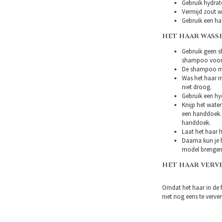
Gebruik hydrat
Vermijd zout w
Gebruik een ha
HET HAAR WASS
Gebruik geen s
shampoo voor 
De shampoo mag
Was het haar m
niet droog.
Gebruik een hy
Knijp het water
een handdoek. 
handdoek.
Laat het haar h
Daarna kun je h
model brengen
HET HAAR VERV
Omdat het haar in de 
niet nog eens te verven.