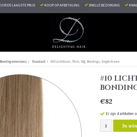
VOOR DE LAAGSTE PRIJS
KOOP OP AFBETALING
SNELLE BEZORGING
KWAL
Bonding extensions
Standard
#10 Lichtbruin, 70cm, 50g, Bondings, Single drawn
#10 LICH
BONDING
€82
Er zijn 4 artikelen
In win