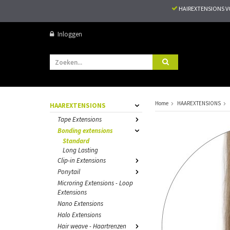
HAIREXTENSIONS 
Inloggen
Home
HAAREXTENSIONS
HAAREXTENSIONS
Tape Extensions
Bonding extensions
Standard
Long Lasting
Clip-in Extensions
Ponytail
Microring Extensions - Loop
Extensions
Nano Extensions
Halo Extensions
Hair weave - Haartrenzen