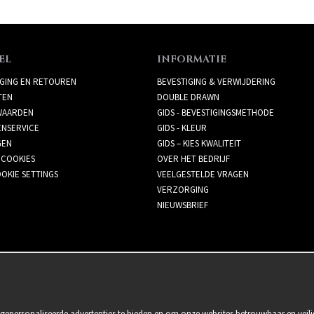
EL
INFORMATIE
GING EN RETOUREN
BEVESTIGING & VERWIJDERING
TEN
DOUBLE DRAWN
AARDEN
GIDS - BEVESTIGINGSMETHODE
ENSERVICE
GIDS - KLEUR
GEN
GIDS – KIES KWALITEIT
 COOKIES
OVER HET BEDRIJF
OKIE SETTINGS
VEELGESTELDE VRAGEN
VERZORGING
NIEUWSBRIEF
gepersonaliseerde advertenties te bieden en om onze websites betrouwbaar en veili