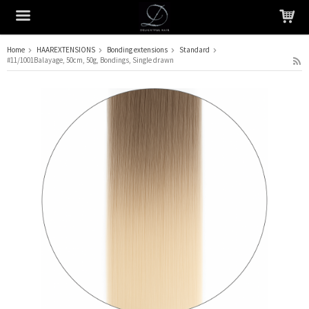
Home
HAAREXTENSIONS
Bonding extensions
Standard
#11/1001Balayage, 50cm, 50g, Bondings, Single drawn
Het product is in je winkelmandje geplaatst