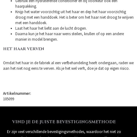
Gebruik een hydraterende conditioner en bij voorkeur ook een
haarpakking.
Knijp het water voorzichtig uit het haar en dep het haar voorzichtig
droog met een handdoek. Het is beter om het haar niet droog te wrijven
met een handdoek.
Laat het haar het liefst aan de lucht drogen.
Daarna kun je het haar naar wens steilen, krullen of op een andere
manier in model brengen.
HET HAAR VERVEN
Omdat het haar in de fabriek al een verfbehandeling heeft ondergaan, raden we
aan het niet nog eens te verven. Als je het wel verft, doe je dat op eigen risico.
Artikelnummer:
105099
VIND JE DE JUISTE BEVESTIGINGSMETHODE
Er zijn veel verschillende bevestigingsmethodes, waardoor het niet zo