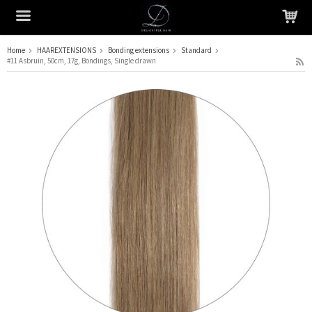
Home
HAAREXTENSIONS
Bonding extensions
Standard
#11 Asbruin, 50cm, 17g, Bondings, Single drawn
Het product is in je winkelmandje geplaatst