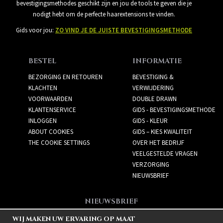
bevestigingsmethodes geschikt zijn en jou de tools te geven die je
nodigt hebt om de perfecte haarextensions te vinden.
Gids voor jou:
ZO VIND JE DE JUISTE BEVESTIGINGSMETHODE
BESTEL
INFORMATIE
BEZORGING EN RETOUREN
BEVESTIGING &
KLACHTEN
VERWIJDERING
VOORWAARDEN
DOUBLE DRAWN
KLANTENSERVICE
GIDS - BEVESTIGINGSMETHODE
INLOGGEN
GIDS - KLEUR
ABOUT COOKIES
GIDS – KIES KWALITEIT
THE COOKIE SETTINGS
OVER HET BEDRIJF
VEELGESTELDE VRAGEN
VERZORGING
NIEUWSBRIEF
NIEUWSBRIEF
Meld je aan voor de
WIJ MAKEN UW ERVARING OP MAAT