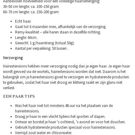
Aanbevolen hoeveelheid voor een volledige haarverlenging:
30–50 cm lengte: ca. 100–150 gram
60–70 cm lengte: ca. 150–200 gram
Echt haar.
Gaat tot 6 maanden mee, afhankelijk van de verzorging.
Remy-kwaliteit – alle haren staan in dezelfde richting.
Lengte: 60cm.
Gewicht: 1 g/haarstreng (totaal 50g).
Aantal per verpakking: 50 lussen .
Verzorging
Hairextensions hebben meer verzorging nodig dan je eigen haar. Je eigen haar
wordt gevoed via de wortels, hairextensions worden dat niet. Daarom is het
belangrijk om je hairextensions goed te verzorgen en hydraterende producten
te gebruiken, zodat het haar niet droog en klitterig raakt en zijn glans niet
verliest.
EEN PAAR TIPS
Was het haar niet tot minstens 48 uur na het plaatsen van de
hairextensions.
Draag je haar in een vlecht tijdens het sporten of slapen.
Ontwar en borstel je haar 's ochtend, 's avond en voor het douchen.
Gebruik hydraterende producten speciaal voor hairextensions.
Vermijd zout water en chloorwater.