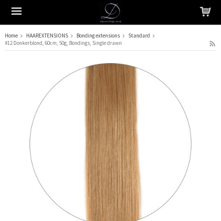
Home
HAAREXTENSIONS
Bonding extensions
Standard
#12 Donkerblond, 60cm, 50g, Bondings, Single drawn
Het product is in je winkelmandje geplaatst