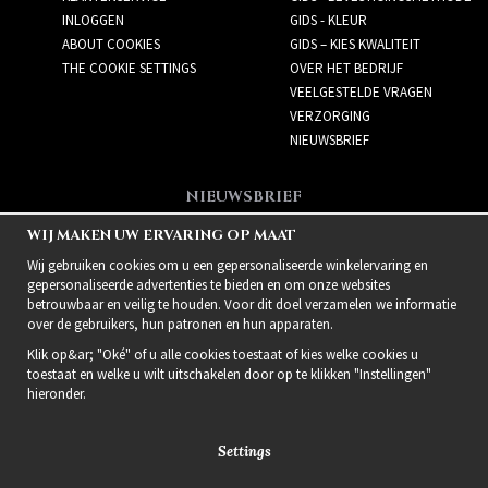
INLOGGEN
GIDS - KLEUR
ABOUT COOKIES
GIDS – KIES KWALITEIT
THE COOKIE SETTINGS
OVER HET BEDRIJF
VEELGESTELDE VRAGEN
VERZORGING
NIEUWSBRIEF
NIEUWSBRIEF
Meld je aan voor de
WIJ MAKEN UW ERVARING OP MAAT
nieuwsbrief!
Wij gebruiken cookies om u een gepersonaliseerde winkelervaring en
gepersonaliseerde advertenties te bieden en om onze websites
betrouwbaar en veilig te houden. Voor dit doel verzamelen we informatie
over de gebruikers, hun patronen en hun apparaten.
Klik op&ar; "Oké" of u alle cookies toestaat of kies welke cookies u
toestaat en welke u wilt uitschakelen door op te klikken "Instellingen"
hieronder.
Settings