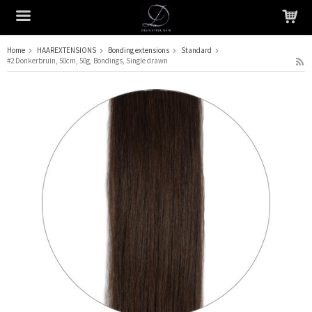
Home
HAAREXTENSIONS
Bonding extensions
Standard
#2 Donkerbruin, 50cm, 50g, Bondings, Single drawn
Het product is in je winkelmandje geplaatst