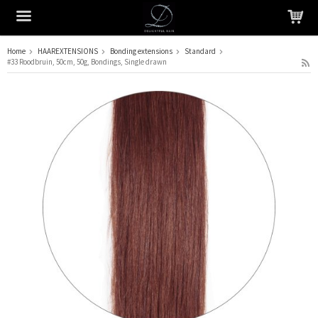
Home
HAAREXTENSIONS
Bonding extensions
Standard
#33 Roodbruin, 50cm, 50g, Bondings, Single drawn
Het product is in je winkelmandje geplaatst