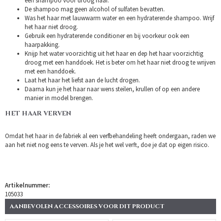
een shampoo voor droog haar.
De shampoo mag geen alcohol of sulfaten bevatten.
Was het haar met lauwwarm water en een hydraterende shampoo. Wrijf
het haar niet droog.
Gebruik een hydraterende conditioner en bij voorkeur ook een
haarpakking.
Knijp het water voorzichtig uit het haar en dep het haar voorzichtig
droog met een handdoek. Het is beter om het haar niet droog te wrijven
met een handdoek.
Laat het haar het liefst aan de lucht drogen.
Daarna kun je het haar naar wens steilen, krullen of op een andere
manier in model brengen.
HET HAAR VERVEN
Omdat het haar in de fabriek al een verfbehandeling heeft ondergaan, raden we
aan het niet nog eens te verven. Als je het wel verft, doe je dat op eigen risico.
Artikelnummer:
105033
AANBEVOLEN ACCESSOIRES VOOR DIT PRODUCT