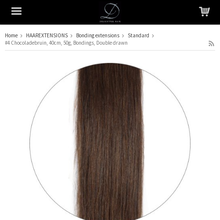
Home
HAAREXTENSIONS
Bonding extensions
Standard
#4 Chocoladebruin, 40cm, 50g, Bondings, Double drawn
Het product is in je winkelmandje geplaatst