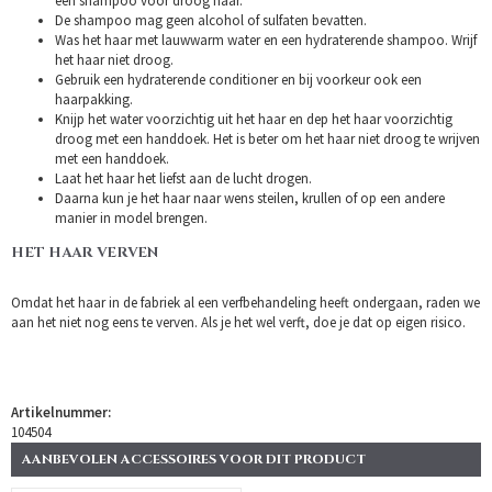
een shampoo voor droog haar.
De shampoo mag geen alcohol of sulfaten bevatten.
Was het haar met lauwwarm water en een hydraterende shampoo. Wrijf
het haar niet droog.
Gebruik een hydraterende conditioner en bij voorkeur ook een
haarpakking.
Knijp het water voorzichtig uit het haar en dep het haar voorzichtig
droog met een handdoek. Het is beter om het haar niet droog te wrijven
met een handdoek.
Laat het haar het liefst aan de lucht drogen.
Daarna kun je het haar naar wens steilen, krullen of op een andere
manier in model brengen.
HET HAAR VERVEN
Omdat het haar in de fabriek al een verfbehandeling heeft ondergaan, raden we
aan het niet nog eens te verven. Als je het wel verft, doe je dat op eigen risico.
Artikelnummer:
104504
AANBEVOLEN ACCESSOIRES VOOR DIT PRODUCT