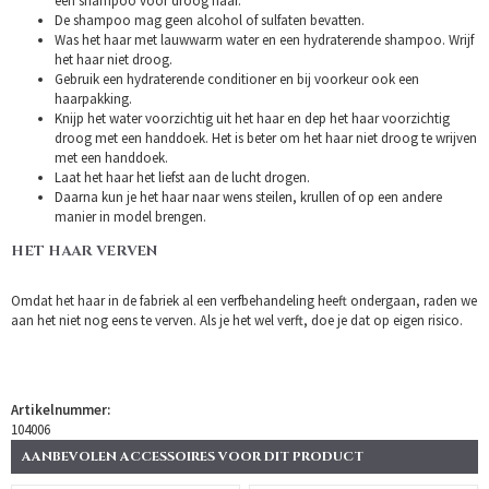
een shampoo voor droog haar.
De shampoo mag geen alcohol of sulfaten bevatten.
Was het haar met lauwwarm water en een hydraterende shampoo. Wrijf
het haar niet droog.
Gebruik een hydraterende conditioner en bij voorkeur ook een
haarpakking.
Knijp het water voorzichtig uit het haar en dep het haar voorzichtig
droog met een handdoek. Het is beter om het haar niet droog te wrijven
met een handdoek.
Laat het haar het liefst aan de lucht drogen.
Daarna kun je het haar naar wens steilen, krullen of op een andere
manier in model brengen.
HET HAAR VERVEN
Omdat het haar in de fabriek al een verfbehandeling heeft ondergaan, raden we
aan het niet nog eens te verven. Als je het wel verft, doe je dat op eigen risico.
Artikelnummer:
104006
AANBEVOLEN ACCESSOIRES VOOR DIT PRODUCT