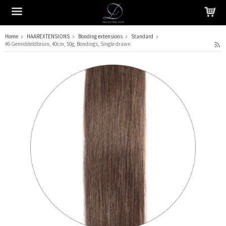
Home
HAAREXTENSIONS
Bonding extensions
Standard
#6 Gemiddeldbruin, 40cm, 50g, Bondings, Single drawn
Het product is in je winkelmandje geplaatst