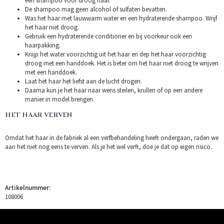
een shampoo voor droog haar.
De shampoo mag geen alcohol of sulfaten bevatten.
Was het haar met lauwwarm water en een hydraterende shampoo. Wrijf
het haar niet droog.
Gebruik een hydraterende conditioner en bij voorkeur ook een
haarpakking.
Knijp het water voorzichtig uit het haar en dep het haar voorzichtig
droog met een handdoek. Het is beter om het haar niet droog te wrijven
met een handdoek.
Laat het haar het liefst aan de lucht drogen.
Daarna kun je het haar naar wens steilen, krullen of op een andere
manier in model brengen.
HET HAAR VERVEN
Omdat het haar in de fabriek al een verfbehandeling heeft ondergaan, raden we
aan het niet nog eens te verven. Als je het wel verft, doe je dat op eigen risico.
Artikelnummer:
108006