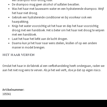
een shampoo voor droog haar.
De shampoo mag geen alcohol of sulfaten bevatten.
Was het haar met lauwwarm water en een hydraterende shampoo. Wrijf
het haar niet droog.
Gebruik een hydraterende conditioner en bij voorkeur ook een
haarpakking.
Knijp het water voorzichtig uit het haar en dep het haar voorzichtig
droog met een handdoek. Het is beter om het haar niet droog te wrijven
met een handdoek.
Laat het haar het liefst aan de lucht drogen.
Daarna kun je het haar naar wens steilen, krullen of op een andere
manier in model brengen.
HET HAAR VERVEN
Omdat het haar in de fabriek al een verfbehandeling heeft ondergaan, raden we
aan het niet nog eens te verven. Als je het wel verft, doe je dat op eigen risico.
Artikelnummer:
105561