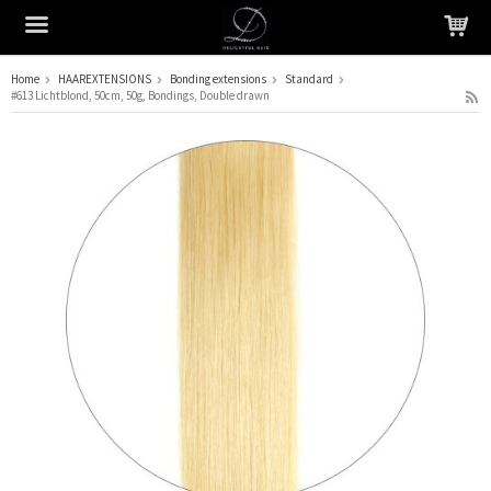
Home
HAAREXTENSIONS
Bonding extensions
Standard
#613 Lichtblond, 50cm, 50g, Bondings, Double drawn
Het product is in je winkelmandje geplaatst