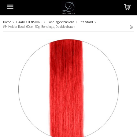
Home
HAAREXTENSIONS
Bonding extensions
Standard
#64 Helder Rood, 60cm, 50g, Bondings, Double drawn
Het product is in je winkelmandje geplaatst