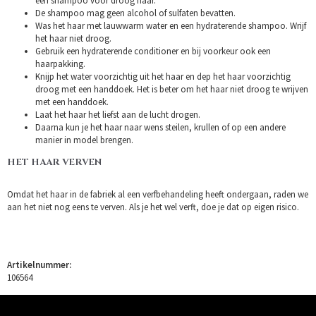
een shampoo voor droog haar.
De shampoo mag geen alcohol of sulfaten bevatten.
Was het haar met lauwwarm water en een hydraterende shampoo. Wrijf
het haar niet droog.
Gebruik een hydraterende conditioner en bij voorkeur ook een
haarpakking.
Knijp het water voorzichtig uit het haar en dep het haar voorzichtig
droog met een handdoek. Het is beter om het haar niet droog te wrijven
met een handdoek.
Laat het haar het liefst aan de lucht drogen.
Daarna kun je het haar naar wens steilen, krullen of op een andere
manier in model brengen.
HET HAAR VERVEN
Omdat het haar in de fabriek al een verfbehandeling heeft ondergaan, raden we
aan het niet nog eens te verven. Als je het wel verft, doe je dat op eigen risico.
Artikelnummer:
106564