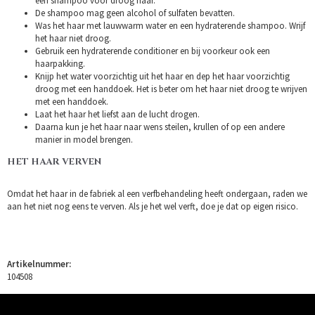
een shampoo voor droog haar.
De shampoo mag geen alcohol of sulfaten bevatten.
Was het haar met lauwwarm water en een hydraterende shampoo. Wrijf
het haar niet droog.
Gebruik een hydraterende conditioner en bij voorkeur ook een
haarpakking.
Knijp het water voorzichtig uit het haar en dep het haar voorzichtig
droog met een handdoek. Het is beter om het haar niet droog te wrijven
met een handdoek.
Laat het haar het liefst aan de lucht drogen.
Daarna kun je het haar naar wens steilen, krullen of op een andere
manier in model brengen.
HET HAAR VERVEN
Omdat het haar in de fabriek al een verfbehandeling heeft ondergaan, raden we
aan het niet nog eens te verven. Als je het wel verft, doe je dat op eigen risico.
Artikelnummer:
104508