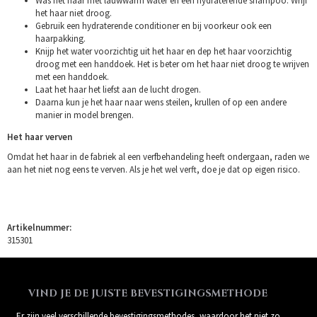
Was het haar met lauwwarm water en een hydraterende shampoo. Wrijf
het haar niet droog.
Gebruik een hydraterende conditioner en bij voorkeur ook een
haarpakking.
Knijp het water voorzichtig uit het haar en dep het haar voorzichtig
droog met een handdoek. Het is beter om het haar niet droog te wrijven
met een handdoek.
Laat het haar het liefst aan de lucht drogen.
Daarna kun je het haar naar wens steilen, krullen of op een andere
manier in model brengen.
Het haar verven
Omdat het haar in de fabriek al een verfbehandeling heeft ondergaan, raden we
aan het niet nog eens te verven. Als je het wel verft, doe je dat op eigen risico.
Artikelnummer:
315301
VIND JE DE JUISTE BEVESTIGINGSMETHODE
Er zijn veel verschillende bevestigingsmethodes, waardoor het niet zo