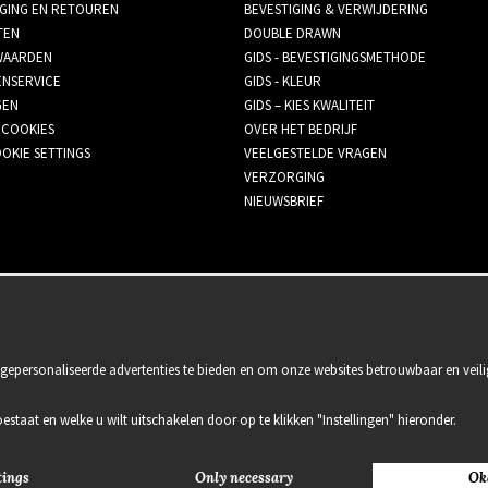
GING EN RETOUREN
BEVESTIGING & VERWIJDERING
TEN
DOUBLE DRAWN
AARDEN
GIDS - BEVESTIGINGSMETHODE
ENSERVICE
GIDS - KLEUR
GEN
GIDS – KIES KWALITEIT
 COOKIES
OVER HET BEDRIJF
OKIE SETTINGS
VEELGESTELDE VRAGEN
VERZORGING
NIEUWSBRIEF
gepersonaliseerde advertenties te bieden en om onze websites betrouwbaar en veili
oestaat en welke u wilt uitschakelen door op te klikken "Instellingen" hieronder.
tings
Only necessary
Ok
2021 Delightful Hair