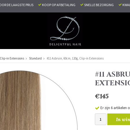
VOOR DE LAAGSTE PRIJS
KOOP OP AFBETALING
SNELLE BEZORGING
KWAL
Clip-in Extensions
Standard
#11 Asbruin, 60cm, 120g, Clip-in Extensions
#11 ASBRU
EXTENSI
€145
Er zijn 6 artikelen
In win