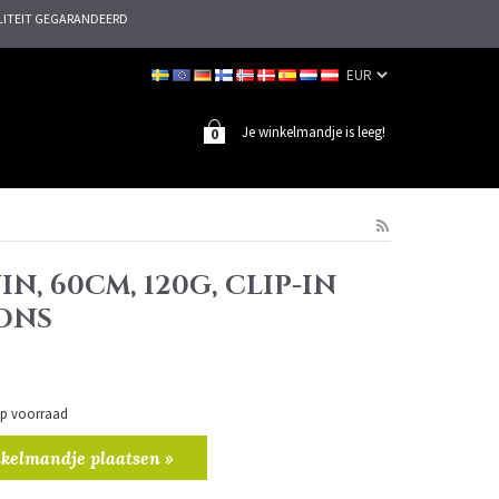
ITEIT GEGARANDEERD
Je winkelmandje is leeg!
0
IN, 60CM, 120G, CLIP-IN
ONS
 op voorraad
kelmandje plaatsen »