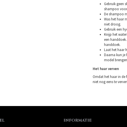
Gebruik geen s
shampoo voor 
De shampoo mag
Was het haar m
niet droog.
Gebruik een hy
Knijp het water
een handdoek. 
handdoek.
Laat het haar h
Daarna kun je h
model brengen
Het haar verven
Omdat het haar in de 
niet nog eens te verven.
EL
INFORMATIE