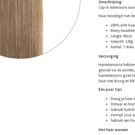
Omschrijving:
Clip-in extensions wo
Haar bevestigd met de 
100% echt haar
Remy-kwaliteit 
Lengte: 60cm.
Gewicht: 120g.
Aantal: 7 stuks
Verzorging
Hairextensions hebben
gevoed via de wortels,
hairextensions goed t
haar niet droog en klitt
Een paar tips
Draag je haar i
Ontwar en bors
Gebruik hydrat
Vermijd zout w
Gebruik een ha
Het haar wassen