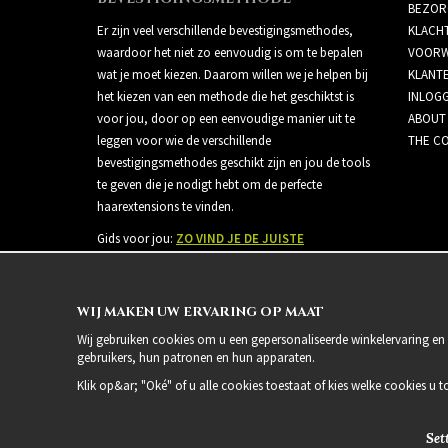
BEZOR
Er zijn veel verschillende bevestigingsmethodes,
KLACH
waardoor het niet zo eenvoudig is om te bepalen
VOORW
wat je moet kiezen. Daarom willen we je helpen bij
KLANT
het kiezen van een methode die het geschiktst is
INLOG
voor jou, door op een eenvoudige manier uit te
ABOUT
leggen voor wie de verschillende
THE CO
bevestigingsmethodes geschikt zijn en jou de tools
te geven die je nodigt hebt om de perfecte
haarextensions te vinden.
Gids voor jou:
ZO VIND JE DE JUISTE
BEVESTIGINGSMETHODE
WIJ MAKEN UW ERVARING OP MAAT
Wij gebruiken cookies om u een gepersonaliseerde winkelervaring en 
gebruikers, hun patronen en hun apparaten.
Klik op&ar; "Oké" of u alle cookies toestaat of kies welke cookies u t
Set