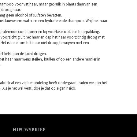
hampoo voor vet haar, maar gebruik in plaats daarvan een
droog haar.
 geen alcohol of sulfaten bevatten.
et lauwwarm water en een hydraterende shampoo. Wrijf het haar
draterende conditioner en bij voorkeur ook een haarpakking.
 voorzichtig uit het haar en dep het haar voorzichtig droog met
Het is beter om het haar niet droog te wrijven met een
et liefst aan de lucht drogen.
et haar naar wens steilen, krullen of op een andere manier in
.
fabriek al een verfbehandeling heeft ondergaan, raden we aan het
 Als je het wel verft, doe je dat op eigen risico.
NIEUWSBRIEF