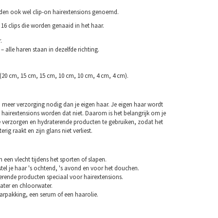
rden ook wel clip-on hairextensions genoemd.
16 clips die worden genaaid in het haar.
.
– alle haren staan in dezelfde richting.
 (20 cm, 15 cm, 15 cm, 10 cm, 10 cm, 4 cm, 4 cm).
 meer verzorging nodig dan je eigen haar. Je eigen haar wordt
 hairextensions worden dat niet. Daarom is het belangrijk om je
e verzorgen en hydraterende producten te gebruiken, zodat het
erig raakt en zijn glans niet verliest.
n een vlecht tijdens het sporten of slapen.
tel je haar 's ochtend, 's avond en voor het douchen.
erende producten speciaal voor hairextensions.
ater en chloorwater.
arpakking, een serum of een haarolie.