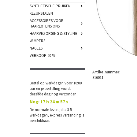
SYNTHETISCHE PRUIKEN
KLEURSTALEN
ACCESSOIRES VOOR
HAAREXTENSIONS
HAARVEZORGING & STYLING
WIMPERS
NAGELS
VERKOOP 20 %
Artikelnummer:
316011
Bestel op werkdagen voor 16:00
uur en je bestelling wordt
dezelfde dag nog verzonden.
Nog:
17 h 24 m 56 s
De normale levertijd is 3-5
werkdagen, express verzending is
beschikbaar.