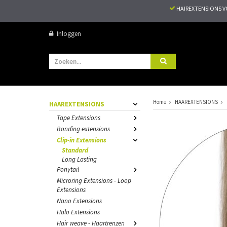
HAIREXTENSIONS 
Inloggen
Home
HAAREXTENSIONS
HAAREXTENSIONS
Tape Extensions
Bonding extensions
Clip-in Extensions
Standard
Long Lasting
Ponytail
Microring Extensions - Loop
Extensions
Nano Extensions
Halo Extensions
Hair weave - Haartrenzen