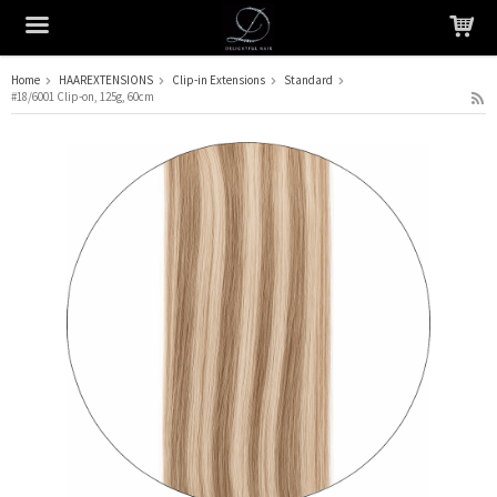
Home
HAAREXTENSIONS
Clip-in Extensions
Standard
#18/6001 Clip-on, 125g, 60cm
Het product is in je winkelmandje geplaatst