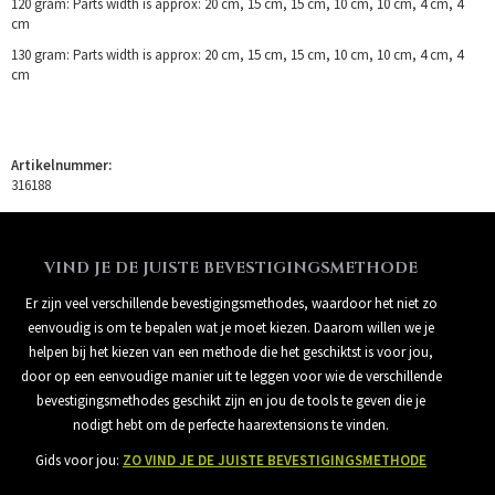
120 gram: Parts width is approx: 20 cm, 15 cm, 15 cm, 10 cm, 10 cm, 4 cm, 4
cm
130 gram: Parts width is approx: 20 cm, 15 cm, 15 cm, 10 cm, 10 cm, 4 cm, 4
cm
Artikelnummer:
316188
VIND JE DE JUISTE BEVESTIGINGSMETHODE
Er zijn veel verschillende bevestigingsmethodes, waardoor het niet zo
eenvoudig is om te bepalen wat je moet kiezen. Daarom willen we je
helpen bij het kiezen van een methode die het geschiktst is voor jou,
door op een eenvoudige manier uit te leggen voor wie de verschillende
bevestigingsmethodes geschikt zijn en jou de tools te geven die je
nodigt hebt om de perfecte haarextensions te vinden.
Gids voor jou:
ZO VIND JE DE JUISTE BEVESTIGINGSMETHODE