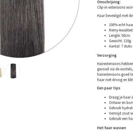
Omschrijving:
Clip-in extensions wo
Haar bevestigd met de 
100% echt haar
Remy-kwaliteit 
Lengte: 50cm.
Gewicht: 110g.
Aantal: 7 stuks
Verzorging
Hairextensions hebben
gevoed via de wortels,
hairextensions goed t
haar niet droog en klitt
Een paar tips
Draag je haar i
Ontwar en bors
Gebruik hydrat
Vermijd zout w
Gebruik een ha
Het haar wassen