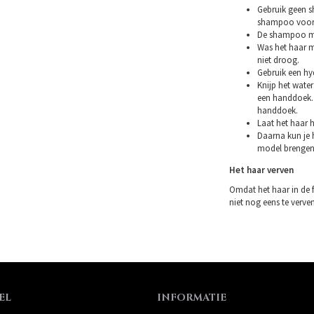
Gebruik geen s
shampoo voor 
De shampoo mag
Was het haar m
niet droog.
Gebruik een hy
Knijp het water
een handdoek. 
handdoek.
Laat het haar h
Daarna kun je h
model brengen
Het haar verven
Omdat het haar in de 
niet nog eens te verven.
EL
INFORMATIE