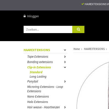
HAIREXTENSIONS 
Inloggen
Home
HAAREXTENSIONS
HAAREXTENSIONS
Tape Extensions
Bonding extensions
Clip-in Extensions
Standard
Long Lasting
Ponytail
Microring Extensions - Loop
Extensions
Nano Extensions
Halo Extensions
Hair weave - Haartrenzen