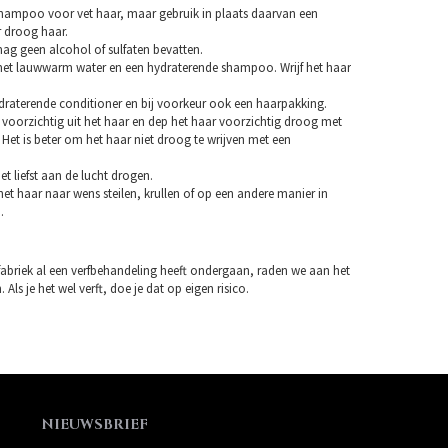
hampoo voor vet haar, maar gebruik in plaats daarvan een
droog haar.
 geen alcohol of sulfaten bevatten.
et lauwwarm water en een hydraterende shampoo. Wrijf het haar
draterende conditioner en bij voorkeur ook een haarpakking.
 voorzichtig uit het haar en dep het haar voorzichtig droog met
Het is beter om het haar niet droog te wrijven met een
et liefst aan de lucht drogen.
et haar naar wens steilen, krullen of op een andere manier in
.
fabriek al een verfbehandeling heeft ondergaan, raden we aan het
 Als je het wel verft, doe je dat op eigen risico.
NIEUWSBRIEF