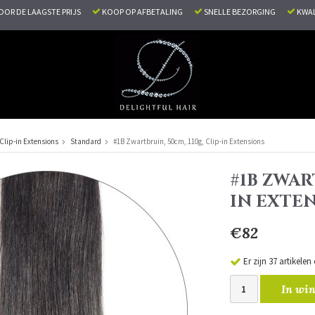
VOOR DE LAAGSTE PRIJS
KOOP OP AFBETALING
SNELLE BEZORGING
KWAL
Clip-in Extensions
Standard
#1B Zwartbruin, 50cm, 110g, Clip-in Extensions
#1B ZWAR
IN EXTE
€82
Er zijn 37 artikele
In win