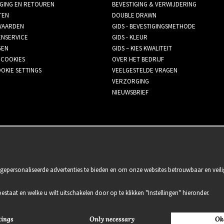
GING EN RETOUREN
BEVESTIGING & VERWIJDERING
TEN
DOUBLE DRAWN
AARDEN
GIDS - BEVESTIGINGSMETHODE
ENSERVICE
GIDS - KLEUR
GEN
GIDS – KIES KWALITEIT
 COOKIES
OVER HET BEDRIJF
OKIE SETTINGS
VEELGESTELDE VRAGEN
VERZORGING
NIEUWSBRIEF
gepersonaliseerde advertenties te bieden en om onze websites betrouwbaar en veili
oestaat en welke u wilt uitschakelen door op te klikken "Instellingen" hieronder.
tings
Only necessary
Ok
2021 Delightful Hair