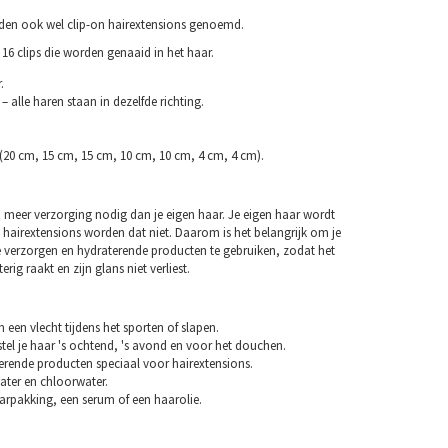
rden ook wel clip-on hairextensions genoemd.
16 clips die worden genaaid in het haar.
.
– alle haren staan in dezelfde richting.
 (20 cm, 15 cm, 15 cm, 10 cm, 10 cm, 4 cm, 4 cm).
 meer verzorging nodig dan je eigen haar. Je eigen haar wordt
 hairextensions worden dat niet. Daarom is het belangrijk om je
e verzorgen en hydraterende producten te gebruiken, zodat het
erig raakt en zijn glans niet verliest.
n een vlecht tijdens het sporten of slapen.
tel je haar 's ochtend, 's avond en voor het douchen.
erende producten speciaal voor hairextensions.
ater en chloorwater.
arpakking, een serum of een haarolie.