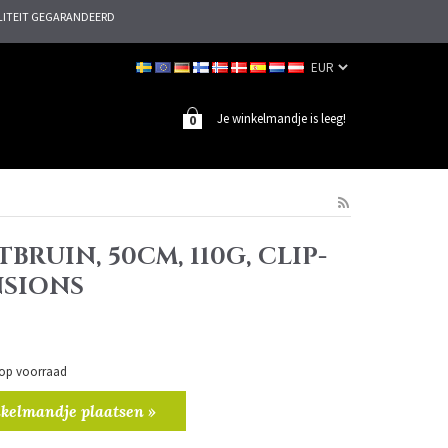
ITEIT GEGARANDEERD
Je winkelmandje is leeg!
0
TBRUIN, 50CM, 110G, CLIP-
NSIONS
n op voorraad
kelmandje plaatsen »