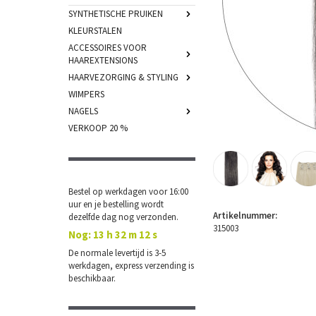
SYNTHETISCHE PRUIKEN
KLEURSTALEN
ACCESSOIRES VOOR
HAAREXTENSIONS
HAARVEZORGING & STYLING
WIMPERS
NAGELS
VERKOOP 20 %
Bestel op werkdagen voor 16:00
uur en je bestelling wordt
Artikelnummer:
dezelfde dag nog verzonden.
315003
Nog:
13 h 32 m 11 s
De normale levertijd is 3-5
werkdagen, express verzending is
beschikbaar.