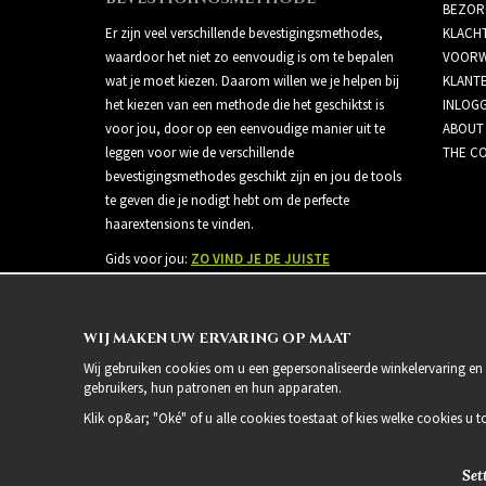
BEZOR
Er zijn veel verschillende bevestigingsmethodes,
KLACH
waardoor het niet zo eenvoudig is om te bepalen
VOORW
wat je moet kiezen. Daarom willen we je helpen bij
KLANT
het kiezen van een methode die het geschiktst is
INLOG
voor jou, door op een eenvoudige manier uit te
ABOUT
leggen voor wie de verschillende
THE CO
bevestigingsmethodes geschikt zijn en jou de tools
te geven die je nodigt hebt om de perfecte
haarextensions te vinden.
Gids voor jou:
ZO VIND JE DE JUISTE
BEVESTIGINGSMETHODE
WIJ MAKEN UW ERVARING OP MAAT
Wij gebruiken cookies om u een gepersonaliseerde winkelervaring en 
gebruikers, hun patronen en hun apparaten.
Klik op&ar; "Oké" of u alle cookies toestaat of kies welke cookies u t
Set