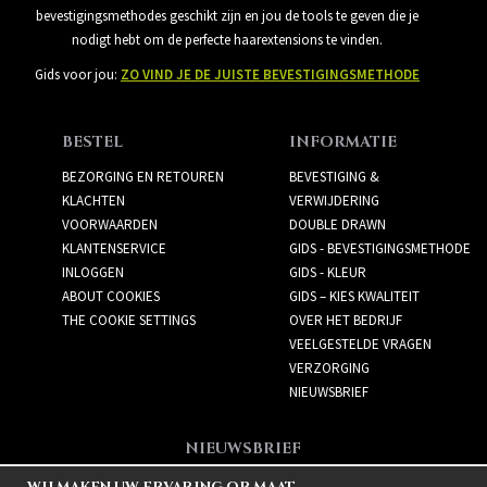
bevestigingsmethodes geschikt zijn en jou de tools te geven die je
nodigt hebt om de perfecte haarextensions te vinden.
Gids voor jou:
ZO VIND JE DE JUISTE BEVESTIGINGSMETHODE
BESTEL
INFORMATIE
BEZORGING EN RETOUREN
BEVESTIGING &
KLACHTEN
VERWIJDERING
VOORWAARDEN
DOUBLE DRAWN
KLANTENSERVICE
GIDS - BEVESTIGINGSMETHODE
INLOGGEN
GIDS - KLEUR
ABOUT COOKIES
GIDS – KIES KWALITEIT
THE COOKIE SETTINGS
OVER HET BEDRIJF
VEELGESTELDE VRAGEN
VERZORGING
NIEUWSBRIEF
NIEUWSBRIEF
Meld je aan voor de