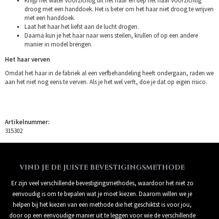
Knijp het water voorzichtig uit het haar en dep het haar voorzichtig
droog met een handdoek. Het is beter om het haar niet droog te wrijven
met een handdoek.
Laat het haar het liefst aan de lucht drogen.
Daarna kun je het haar naar wens steilen, krullen of op een andere
manier in model brengen.
Het haar verven
Omdat het haar in de fabriek al een verfbehandeling heeft ondergaan, raden we
aan het niet nog eens te verven. Als je het wel verft, doe je dat op eigen risico.
Artikelnummer:
315302
VIND JE DE JUISTE BEVESTIGINGSMETHODE
Er zijn veel verschillende bevestigingsmethodes, waardoor het niet zo
eenvoudig is om te bepalen wat je moet kiezen. Daarom willen we je
helpen bij het kiezen van een methode die het geschiktst is voor jou,
door op een eenvoudige manier uit te leggen voor wie de verschillende