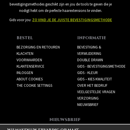
bevestigingsmethodes geschikt zijn en jou de tools te geven die je
nodigt hebt om de perfecte haarextensions te vinden.
Gids voor jou:
ZO VIND JE DE JUISTE BEVESTIGINGSMETHODE
BESTEL
INFORMATIE
BEZORGING EN RETOUREN
BEVESTIGING &
KLACHTEN
VERWIJDERING
VOORWAARDEN
DOUBLE DRAWN
KLANTENSERVICE
GIDS - BEVESTIGINGSMETHODE
INLOGGEN
GIDS - KLEUR
ABOUT COOKIES
GIDS – KIES KWALITEIT
THE COOKIE SETTINGS
OVER HET BEDRIJF
VEELGESTELDE VRAGEN
VERZORGING
NIEUWSBRIEF
NIEUWSBRIEF
Meld je aan voor de