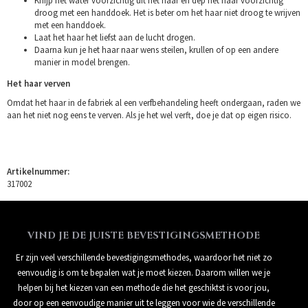
Knijp het water voorzichtig uit het haar en dep het haar voorzichtig
droog met een handdoek. Het is beter om het haar niet droog te wrijven
met een handdoek.
Laat het haar het liefst aan de lucht drogen.
Daarna kun je het haar naar wens steilen, krullen of op een andere
manier in model brengen.
Het haar verven
Omdat het haar in de fabriek al een verfbehandeling heeft ondergaan, raden we
aan het niet nog eens te verven. Als je het wel verft, doe je dat op eigen risico.
Artikelnummer:
317002
VIND JE DE JUISTE BEVESTIGINGSMETHODE
Er zijn veel verschillende bevestigingsmethodes, waardoor het niet zo
eenvoudig is om te bepalen wat je moet kiezen. Daarom willen we je
helpen bij het kiezen van een methode die het geschiktst is voor jou,
door op een eenvoudige manier uit te leggen voor wie de verschillende