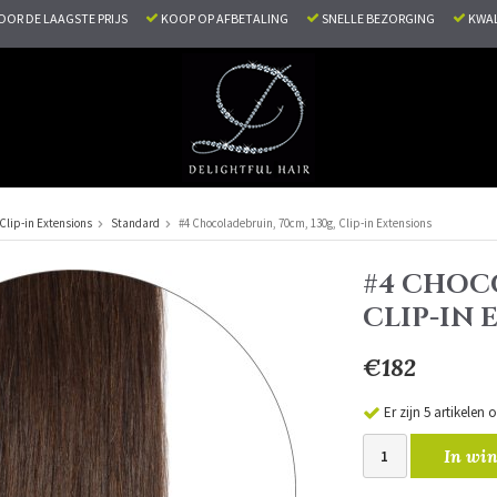
VOOR DE LAAGSTE PRIJS
KOOP OP AFBETALING
SNELLE BEZORGING
KWAL
Clip-in Extensions
Standard
#4 Chocoladebruin, 70cm, 130g, Clip-in Extensions
#4 CHOCO
CLIP-IN
€182
Er zijn 5 artikelen
In win