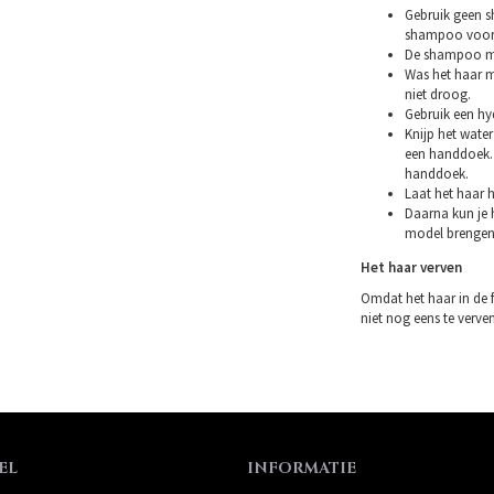
Gebruik geen s
shampoo voor 
De shampoo mag
Was het haar m
niet droog.
Gebruik een hy
Knijp het water
een handdoek. 
handdoek.
Laat het haar h
Daarna kun je h
model brengen
Het haar verven
Omdat het haar in de 
niet nog eens te verven.
EL
INFORMATIE