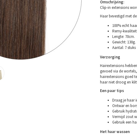
Omschrijving:
Clip-in extensions wo
Haar bevestigd met de 
100% echt haar
Remy-kwaliteit 
Lengte: 70cm.
Gewicht: 130g.
Aantal: 7 stuks
Verzorging
Hairextensions hebben
gevoed via de wortels,
hairextensions goed t
haar niet droog en klitt
Een paar tips
Draag je haar i
Ontwar en bors
Gebruik hydrat
Vermijd zout w
Gebruik een ha
Het haar wassen