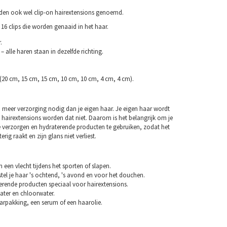
rden ook wel clip-on hairextensions genoemd.
16 clips die worden genaaid in het haar.
.
– alle haren staan in dezelfde richting.
 (20 cm, 15 cm, 15 cm, 10 cm, 10 cm, 4 cm, 4 cm).
 meer verzorging nodig dan je eigen haar. Je eigen haar wordt
 hairextensions worden dat niet. Daarom is het belangrijk om je
e verzorgen en hydraterende producten te gebruiken, zodat het
erig raakt en zijn glans niet verliest.
n een vlecht tijdens het sporten of slapen.
tel je haar 's ochtend, 's avond en voor het douchen.
erende producten speciaal voor hairextensions.
ater en chloorwater.
arpakking, een serum of een haarolie.