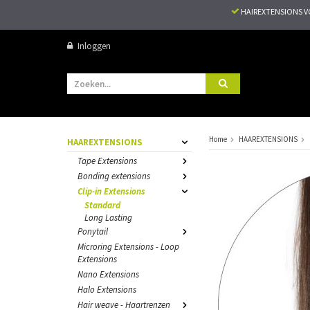
HAIREXTENSIONS 
Inloggen
Home
HAAREXTENSIONS
HAAREXTENSIONS
Tape Extensions
Bonding extensions
Clip-in Extensions
Standard
Long Lasting
Ponytail
Microring Extensions - Loop
Extensions
Nano Extensions
Halo Extensions
Hair weave - Haartrenzen