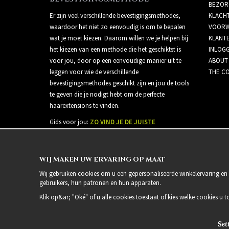
BEZOR
Er zijn veel verschillende bevestigingsmethodes,
KLACH
waardoor het niet zo eenvoudig is om te bepalen
VOORW
wat je moet kiezen. Daarom willen we je helpen bij
KLANT
het kiezen van een methode die het geschiktst is
INLOG
voor jou, door op een eenvoudige manier uit te
ABOUT
leggen voor wie de verschillende
THE CO
bevestigingsmethodes geschikt zijn en jou de tools
te geven die je nodigt hebt om de perfecte
haarextensions te vinden.
Gids voor jou:
ZO VIND JE DE JUISTE
BEVESTIGINGSMETHODE
WIJ MAKEN UW ERVARING OP MAAT
Wij gebruiken cookies om u een gepersonaliseerde winkelervaring en 
gebruikers, hun patronen en hun apparaten.
Klik op&ar; "Oké" of u alle cookies toestaat of kies welke cookies u t
Set