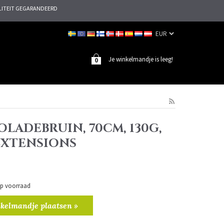
ITEIT GEGARANDEERD
Je winkelmandje is leeg!
0
LADEBRUIN, 70CM, 130G,
 EXTENSIONS
 op voorraad
kelmandje plaatsen »