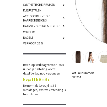
SYNTHETISCHE PRUIKEN
KLEURSTALEN
ACCESSOIRES VOOR
HAAREXTENSIONS
HAARVEZORGING & STYLING
WIMPERS
NAGELS
VERKOOP 20 %
Bestel op werkdagen voor 16:00
uur en je bestelling wordt
Artikelnummer:
dezelfde dag nog verzonden.
317004
Nog:
17 h 9 m 8 s
De normale levertijd is 3-5
werkdagen, express verzending is
beschikbaar.