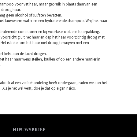
hampoo voor vet haar, maar gebruik in plaats daarvan een
droog haar.
 geen alcohol of sulfaten bevatten.
et lauwwarm water en een hydraterende shampoo. Wrijf het haar
draterende conditioner en bij voorkeur ook een haarpakking.
 voorzichtig uit het haar en dep het haar voorzichtig droog met
Het is beter om het haar niet droog te wrijven met een
et liefst aan de lucht drogen.
et haar naar wens steilen, krullen of op een andere manier in
.
fabriek al een verfbehandeling heeft ondergaan, raden we aan het
 Als je het wel verft, doe je dat op eigen risico.
NIEUWSBRIEF