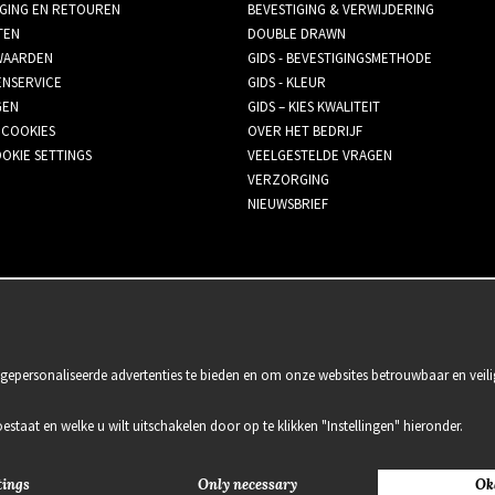
GING EN RETOUREN
BEVESTIGING & VERWIJDERING
TEN
DOUBLE DRAWN
AARDEN
GIDS - BEVESTIGINGSMETHODE
ENSERVICE
GIDS - KLEUR
GEN
GIDS – KIES KWALITEIT
 COOKIES
OVER HET BEDRIJF
OKIE SETTINGS
VEELGESTELDE VRAGEN
VERZORGING
NIEUWSBRIEF
gepersonaliseerde advertenties te bieden en om onze websites betrouwbaar en veili
oestaat en welke u wilt uitschakelen door op te klikken "Instellingen" hieronder.
tings
Only necessary
Ok
2021 Delightful Hair