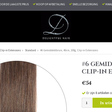
VOOR DE LAAGSTE PRIJS
KOOP OP AFBETALING
SNELLE BEZORGING
KWAL
Clip-in Extensions
Standard
#6 Gemiddeldbruin, 40cm, 100g, Clip-in Extensions
#6 GEMID
CLIP-IN
€54
Er zijn 8 artikelen
In win