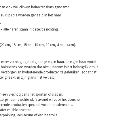
rden ook wel clip-on hairextensions genoemd.
16 clips die worden genaaid in het haar.
.
– alle haren staan in dezelfde richting.
 (20 cm, 15 cm, 15 cm, 10 cm, 10 cm, 4 cm, 4 cm).
 meer verzorging nodig dan je eigen haar. Je eigen haar wordt
 hairextensions worden dat niet. Daarom is het belangrijk om je
e verzorgen en hydraterende producten te gebruiken, zodat het
erig raakt en zijn glans niet verliest.
n een vlecht tijdens het sporten of slapen.
tel je haar 's ochtend, 's avond en voor het douchen.
erende producten speciaal voor hairextensions.
ater en chloorwater.
arpakking, een serum of een haarolie.