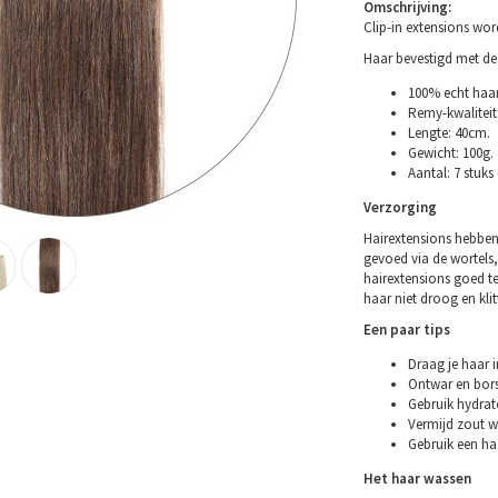
Omschrijving:
Clip-in extensions wo
Haar bevestigd met de 
100% echt haar
Remy-kwaliteit 
Lengte: 40cm.
Gewicht: 100g.
Aantal: 7 stuks
Verzorging
Hairextensions hebben
gevoed via de wortels,
hairextensions goed t
haar niet droog en klitt
Een paar tips
Draag je haar i
Ontwar en bors
Gebruik hydrat
Vermijd zout w
Gebruik een ha
Het haar wassen