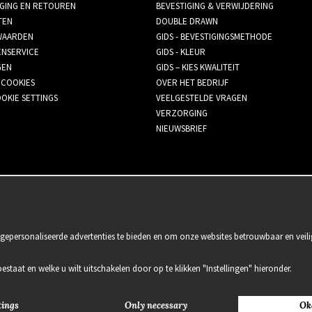
GING EN RETOUREN
BEVESTIGING & VERWIJDERING
TEN
DOUBLE DRAWN
AARDEN
GIDS - BEVESTIGINGSMETHODE
ENSERVICE
GIDS - KLEUR
GEN
GIDS – KIES KWALITEIT
 COOKIES
OVER HET BEDRIJF
OKIE SETTINGS
VEELGESTELDE VRAGEN
VERZORGING
NIEUWSBRIEF
gepersonaliseerde advertenties te bieden en om onze websites betrouwbaar en veili
oestaat en welke u wilt uitschakelen door op te klikken "Instellingen" hieronder.
tings
Only necessary
Ok
2021 Delightful Hair