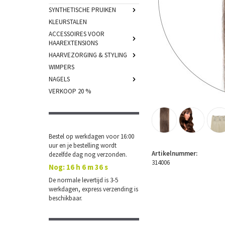
SYNTHETISCHE PRUIKEN
KLEURSTALEN
ACCESSOIRES VOOR
HAAREXTENSIONS
HAARVEZORGING & STYLING
WIMPERS
NAGELS
VERKOOP 20 %
Bestel op werkdagen voor 16:00
uur en je bestelling wordt
Artikelnummer:
dezelfde dag nog verzonden.
314006
Nog:
16 h 6 m 35 s
De normale levertijd is 3-5
werkdagen, express verzending is
beschikbaar.