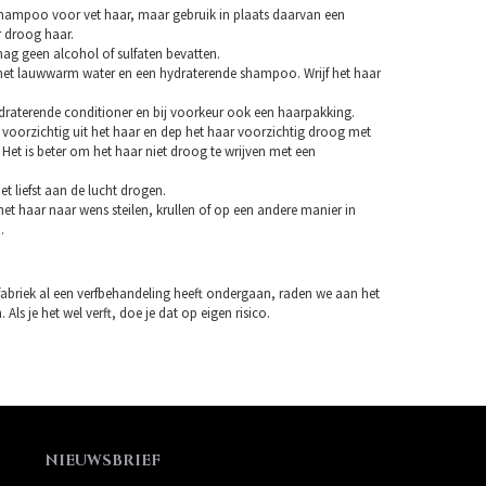
hampoo voor vet haar, maar gebruik in plaats daarvan een
droog haar.
 geen alcohol of sulfaten bevatten.
et lauwwarm water en een hydraterende shampoo. Wrijf het haar
draterende conditioner en bij voorkeur ook een haarpakking.
 voorzichtig uit het haar en dep het haar voorzichtig droog met
Het is beter om het haar niet droog te wrijven met een
et liefst aan de lucht drogen.
et haar naar wens steilen, krullen of op een andere manier in
.
fabriek al een verfbehandeling heeft ondergaan, raden we aan het
 Als je het wel verft, doe je dat op eigen risico.
NIEUWSBRIEF