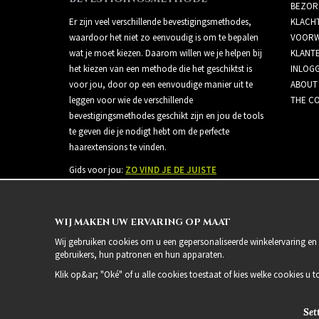
BEZOR
Er zijn veel verschillende bevestigingsmethodes,
KLACH
waardoor het niet zo eenvoudig is om te bepalen
VOORW
wat je moet kiezen. Daarom willen we je helpen bij
KLANT
het kiezen van een methode die het geschiktst is
INLOG
voor jou, door op een eenvoudige manier uit te
ABOUT
leggen voor wie de verschillende
THE CO
bevestigingsmethodes geschikt zijn en jou de tools
te geven die je nodigt hebt om de perfecte
haarextensions te vinden.
Gids voor jou:
ZO VIND JE DE JUISTE
BEVESTIGINGSMETHODE
WIJ MAKEN UW ERVARING OP MAAT
Wij gebruiken cookies om u een gepersonaliseerde winkelervaring en 
gebruikers, hun patronen en hun apparaten.
Klik op&ar; "Oké" of u alle cookies toestaat of kies welke cookies u t
Set