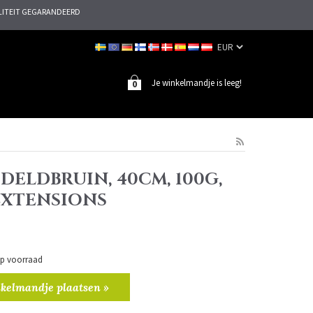
ITEIT GEGARANDEERD
Je winkelmandje is leeg!
0
DELDBRUIN, 40CM, 100G,
 EXTENSIONS
 op voorraad
kelmandje plaatsen »