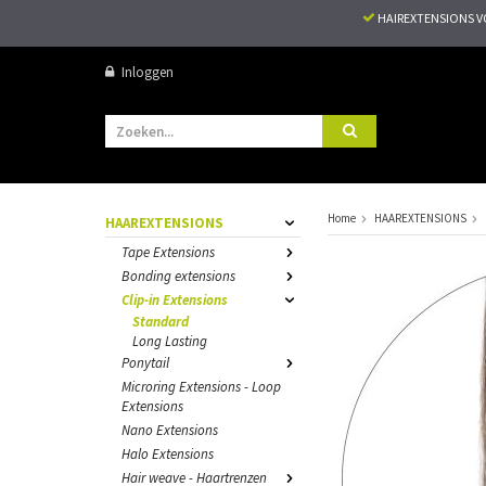
HAIREXTENSIONS 
Inloggen
Home
HAAREXTENSIONS
HAAREXTENSIONS
Tape Extensions
Bonding extensions
Clip-in Extensions
Standard
Long Lasting
Ponytail
Microring Extensions - Loop
Extensions
Nano Extensions
Halo Extensions
Hair weave - Haartrenzen