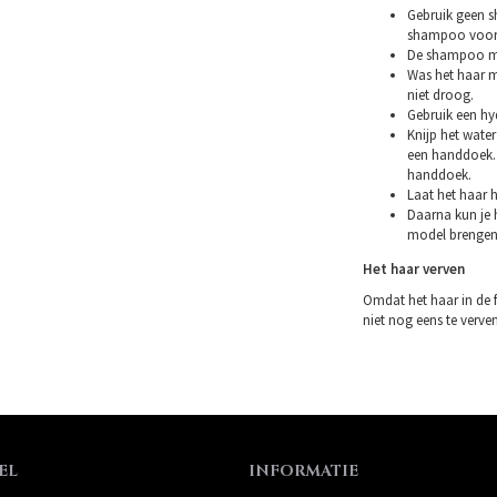
Gebruik geen s
shampoo voor 
De shampoo mag
Was het haar m
niet droog.
Gebruik een hy
Knijp het water
een handdoek. 
handdoek.
Laat het haar h
Daarna kun je h
model brengen
Het haar verven
Omdat het haar in de 
niet nog eens te verven.
EL
INFORMATIE