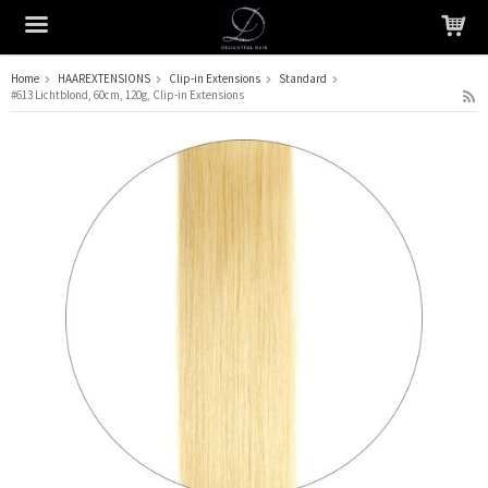
Home
HAAREXTENSIONS
Clip-in Extensions
Standard
#613 Lichtblond, 60cm, 120g, Clip-in Extensions
Het product is in je winkelmandje geplaatst