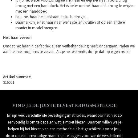
Knijp het water voorzichtig uit het haar en dep het haar voorzichtig
droog met een handdoek. Het is beter om het haar niet droog te wrijven
met een handdoek.
Laat het haar het liefst aan de lucht drogen.
Daarna kun je het haar naar wens steilen, krullen of op een andere
manier in model brengen.
Het haar verven
Omdat het haar in de fabriek al een verfbehandeling heeft ondergaan, raden we
aan het niet nog eens te verven. Als je het wel verft, doe je dat op eigen risico.
Artikelnummer:
316061
VIND JE DE JUISTE BEVESTIGINGSMETHODE
Er zijn veel verschillende bevestigingsmethodes, waardoor het niet zo
eenvoudig is om te bepalen wat je moet kiezen. Daarom willen we je
helpen bij het kiezen van een methode die het geschiktst is voor jou,
door op een eenvoudige manier uit te leggen voor wie de verschillende