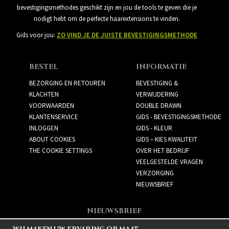
bevestigingsmethodes geschikt zijn en jou de tools te geven die je
nodigt hebt om de perfecte haarextensions te vinden.
Gids voor jou:
ZO VIND JE DE JUISTE BEVESTIGINGSMETHODE
BESTEL
INFORMATIE
BEZORGING EN RETOUREN
BEVESTIGING &
KLACHTEN
VERWIJDERING
VOORWAARDEN
DOUBLE DRAWN
KLANTENSERVICE
GIDS - BEVESTIGINGSMETHODE
INLOGGEN
GIDS - KLEUR
ABOUT COOKIES
GIDS – KIES KWALITEIT
THE COOKIE SETTINGS
OVER HET BEDRIJF
VEELGESTELDE VRAGEN
VERZORGING
NIEUWSBRIEF
NIEUWSBRIEF
Meld je aan voor de