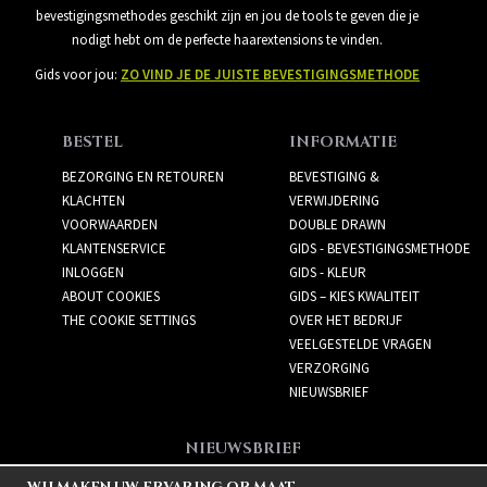
bevestigingsmethodes geschikt zijn en jou de tools te geven die je
nodigt hebt om de perfecte haarextensions te vinden.
Gids voor jou:
ZO VIND JE DE JUISTE BEVESTIGINGSMETHODE
BESTEL
INFORMATIE
BEZORGING EN RETOUREN
BEVESTIGING &
KLACHTEN
VERWIJDERING
VOORWAARDEN
DOUBLE DRAWN
KLANTENSERVICE
GIDS - BEVESTIGINGSMETHODE
INLOGGEN
GIDS - KLEUR
ABOUT COOKIES
GIDS – KIES KWALITEIT
THE COOKIE SETTINGS
OVER HET BEDRIJF
VEELGESTELDE VRAGEN
VERZORGING
NIEUWSBRIEF
NIEUWSBRIEF
Meld je aan voor de