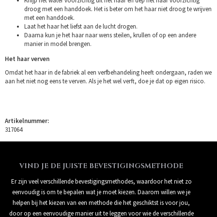
Knijp het water voorzichtig uit het haar en dep het haar voorzichtig
droog met een handdoek. Het is beter om het haar niet droog te wrijven
met een handdoek.
Laat het haar het liefst aan de lucht drogen.
Daarna kun je het haar naar wens steilen, krullen of op een andere
manier in model brengen.
Het haar verven
Omdat het haar in de fabriek al een verfbehandeling heeft ondergaan, raden we
aan het niet nog eens te verven. Als je het wel verft, doe je dat op eigen risico.
Artikelnummer:
317064
VIND JE DE JUISTE BEVESTIGINGSMETHODE
Er zijn veel verschillende bevestigingsmethodes, waardoor het niet zo
eenvoudig is om te bepalen wat je moet kiezen. Daarom willen we je
helpen bij het kiezen van een methode die het geschiktst is voor jou,
door op een eenvoudige manier uit te leggen voor wie de verschillende