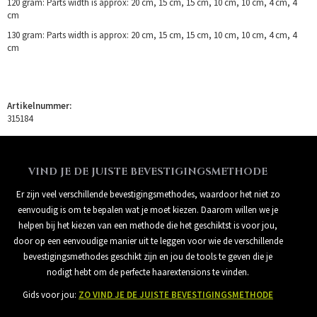
120 gram: Parts width is approx: 20 cm, 15 cm, 15 cm, 10 cm, 10 cm, 4 cm, 4
cm
130 gram: Parts width is approx: 20 cm, 15 cm, 15 cm, 10 cm, 10 cm, 4 cm, 4
cm
Artikelnummer:
315184
VIND JE DE JUISTE BEVESTIGINGSMETHODE
Er zijn veel verschillende bevestigingsmethodes, waardoor het niet zo
eenvoudig is om te bepalen wat je moet kiezen. Daarom willen we je
helpen bij het kiezen van een methode die het geschiktst is voor jou,
door op een eenvoudige manier uit te leggen voor wie de verschillende
bevestigingsmethodes geschikt zijn en jou de tools te geven die je
nodigt hebt om de perfecte haarextensions te vinden.
Gids voor jou:
ZO VIND JE DE JUISTE BEVESTIGINGSMETHODE