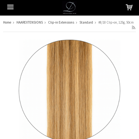
Home
HAAREXTENSIONS
Clip-in Extensions
Standard
#8/18 Clip-on, 125g, 50cm
Het product is in je winkelmandje geplaatst