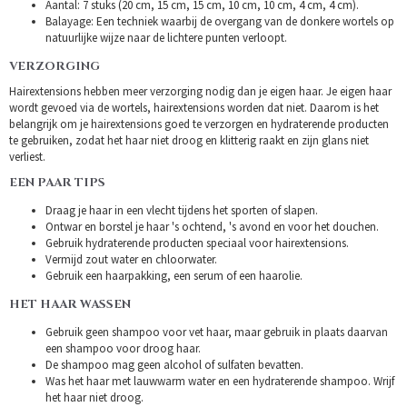
Aantal: 7 stuks (20 cm, 15 cm, 15 cm, 10 cm, 10 cm, 4 cm, 4 cm).
Balayage: Een techniek waarbij de overgang van de donkere wortels op
natuurlijke wijze naar de lichtere punten verloopt.
VERZORGING
Hairextensions hebben meer verzorging nodig dan je eigen haar. Je eigen haar
wordt gevoed via de wortels, hairextensions worden dat niet. Daarom is het
belangrijk om je hairextensions goed te verzorgen en hydraterende producten
te gebruiken, zodat het haar niet droog en klitterig raakt en zijn glans niet
verliest.
EEN PAAR TIPS
Draag je haar in een vlecht tijdens het sporten of slapen.
Ontwar en borstel je haar 's ochtend, 's avond en voor het douchen.
Gebruik hydraterende producten speciaal voor hairextensions.
Vermijd zout water en chloorwater.
Gebruik een haarpakking, een serum of een haarolie.
HET HAAR WASSEN
Gebruik geen shampoo voor vet haar, maar gebruik in plaats daarvan
een shampoo voor droog haar.
De shampoo mag geen alcohol of sulfaten bevatten.
Was het haar met lauwwarm water en een hydraterende shampoo. Wrijf
het haar niet droog.