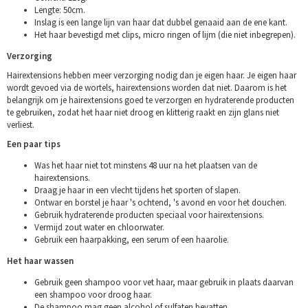
Lengte: 50cm.
Inslag is een lange lijn van haar dat dubbel genaaid aan de ene kant.
Het haar bevestigd met clips, micro ringen of lijm (die niet inbegrepen).
Verzorging
Hairextensions hebben meer verzorging nodig dan je eigen haar. Je eigen haar
wordt gevoed via de wortels, hairextensions worden dat niet. Daarom is het
belangrijk om je hairextensions goed te verzorgen en hydraterende producten
te gebruiken, zodat het haar niet droog en klitterig raakt en zijn glans niet
verliest.
Een paar tips
Was het haar niet tot minstens 48 uur na het plaatsen van de
hairextensions.
Draag je haar in een vlecht tijdens het sporten of slapen.
Ontwar en borstel je haar 's ochtend, 's avond en voor het douchen.
Gebruik hydraterende producten speciaal voor hairextensions.
Vermijd zout water en chloorwater.
Gebruik een haarpakking, een serum of een haarolie.
Het haar wassen
Gebruik geen shampoo voor vet haar, maar gebruik in plaats daarvan
een shampoo voor droog haar.
De shampoo mag geen alcohol of sulfaten bevatten.