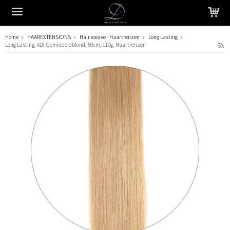
Home
HAAREXTENSIONS
Hair weave - Haartrenzen
Long Lasting
Long Lasting, #18 Gemiddeldblond, 50cm, 110g, Haartrenzen
Het product is in je winkelmandje geplaatst