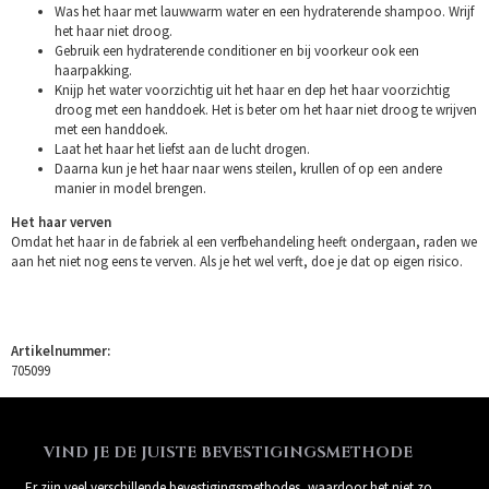
Was het haar met lauwwarm water en een hydraterende shampoo. Wrijf
het haar niet droog.
Gebruik een hydraterende conditioner en bij voorkeur ook een
haarpakking.
Knijp het water voorzichtig uit het haar en dep het haar voorzichtig
droog met een handdoek. Het is beter om het haar niet droog te wrijven
met een handdoek.
Laat het haar het liefst aan de lucht drogen.
Daarna kun je het haar naar wens steilen, krullen of op een andere
manier in model brengen.
Het haar verven
Omdat het haar in de fabriek al een verfbehandeling heeft ondergaan, raden we
aan het niet nog eens te verven. Als je het wel verft, doe je dat op eigen risico.
Artikelnummer:
705099
VIND JE DE JUISTE BEVESTIGINGSMETHODE
Er zijn veel verschillende bevestigingsmethodes, waardoor het niet zo