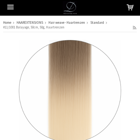
Home
HAAREXTENSIONS
Hair weave - Haartrenzen
Standard
#11/1001 Balayage, 50cm, 50g, Haartrenzen
Het product is in je winkelmandje geplaatst