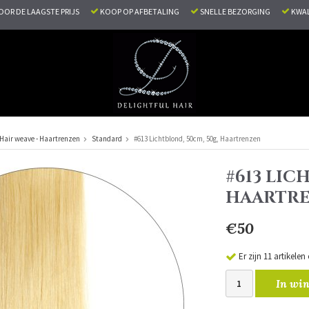
VOOR DE LAAGSTE PRIJS
KOOP OP AFBETALING
SNELLE BEZORGING
KWAL
Hair weave - Haartrenzen
Standard
#613 Lichtblond, 50cm, 50g, Haartrenzen
#613 LIC
HAARTR
€50
Er zijn 11 artikele
In win