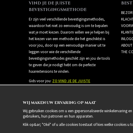
VIND JE DE JUISTE
BEST
BEVESTIGINGSMETHODE
BEZOR
Er zijn veel verschillende bevestigingsmethodes,
KLACH
waardoor het niet zo eenvoudig is om te bepalen
VOORW
wat je moet kiezen. Daarom willen we je helpen bij
KLANT
het kiezen van een methode die het geschiktst is
INLOG
voor jou, door op een eenvoudige manier uit te
ABOUT
leggen voor wie de verschillende
THE CO
bevestigingsmethodes geschikt zijn en jou de tools
te geven die je nodigt hebt om de perfecte
haarextensions te vinden.
Gids voor jou:
ZO VIND JE DE JUISTE
BEVESTIGINGSMETHODE
WIJ MAKEN UW ERVARING OP MAAT
Wij gebruiken cookies om u een gepersonaliseerde winkelervaring en 
gebruikers, hun patronen en hun apparaten.
Klik op&ar; "Oké" of u alle cookies toestaat of kies welke cookies u t