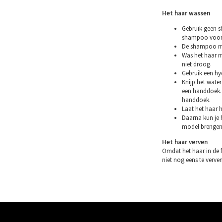
Het haar wassen
Gebruik geen s
shampoo voor 
De shampoo mag
Was het haar m
niet droog.
Gebruik een hy
Knijp het water
een handdoek. 
handdoek.
Laat het haar h
Daarna kun je h
model brengen
Het haar verven
Omdat het haar in de 
niet nog eens te verven.