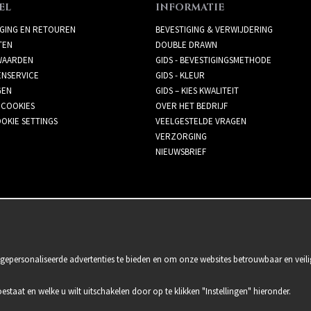
EL
INFORMATIE
GING EN RETOUREN
BEVESTIGING & VERWIJDERING
TEN
DOUBLE DRAWN
AARDEN
GIDS - BEVESTIGINGSMETHODE
ENSERVICE
GIDS - KLEUR
GEN
GIDS – KIES KWALITEIT
 COOKIES
OVER HET BEDRIJF
OKIE SETTINGS
VEELGESTELDE VRAGEN
VERZORGING
NIEUWSBRIEF
gepersonaliseerde advertenties te bieden en om onze websites betrouwbaar en veili
oestaat en welke u wilt uitschakelen door op te klikken "Instellingen" hieronder.