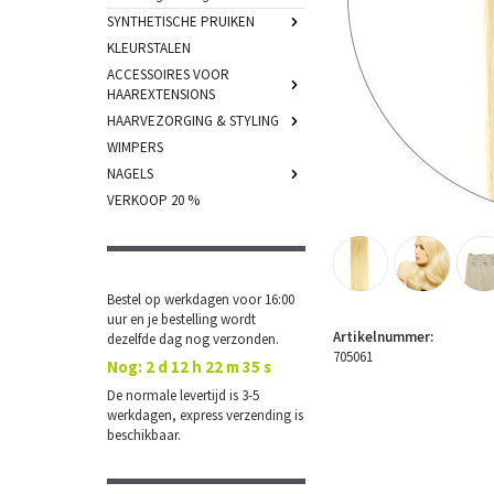
SYNTHETISCHE PRUIKEN
KLEURSTALEN
ACCESSOIRES VOOR
HAAREXTENSIONS
HAARVEZORGING & STYLING
WIMPERS
NAGELS
VERKOOP 20 %
Bestel op werkdagen voor 16:00
uur en je bestelling wordt
Artikelnummer:
dezelfde dag nog verzonden.
705061
Nog:
2 d 12 h 22 m 34 s
De normale levertijd is 3-5
werkdagen, express verzending is
beschikbaar.