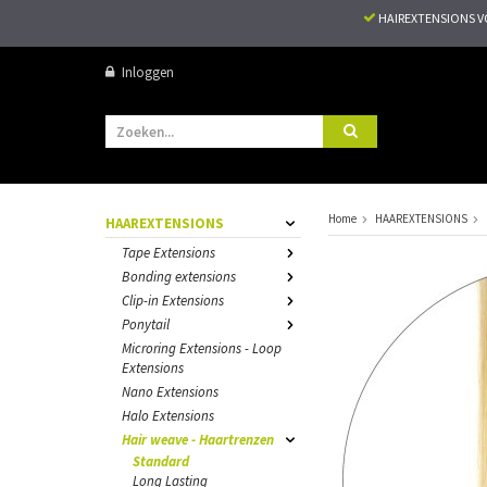
HAIREXTENSIONS 
Inloggen
Home
HAAREXTENSIONS
HAAREXTENSIONS
Tape Extensions
Bonding extensions
Clip-in Extensions
Ponytail
Microring Extensions - Loop
Extensions
Nano Extensions
Halo Extensions
Hair weave - Haartrenzen
Standard
Long Lasting