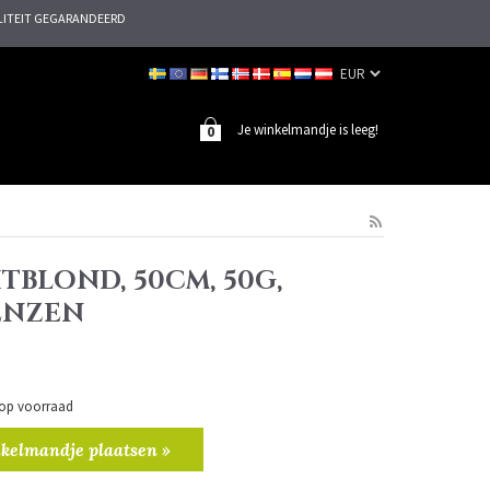
ITEIT GEGARANDEERD
Je winkelmandje is leeg!
0
HTBLOND, 50CM, 50G,
ENZEN
n op voorraad
kelmandje plaatsen »