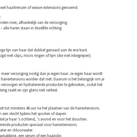
 wel haartrenzen of weave extensions genoemd.
.
nden mee, afhankelijk van de verzorging.
– alle haren staan in dezelfde richting.
ange lijn van haar dat dubbel genaaid aan de ene kant.
igd met clips, micro ringen of lijm (die niet inbegrepen).
 meer verzorging nodig dan je eigen haar. Je eigen haar wordt
 hairextensions worden dat niet. Daarom is het belangrijk om je
e verzorgen en hydraterende producten te gebruiken, zodat het
erig raakt en zijn glans niet verliest.
et tot minstens 48 uur na het plaatsen van de hairextensions.
n een vlecht tijdens het sporten of slapen.
tel je haar 's ochtend, 's avond en voor het douchen.
erende producten speciaal voor hairextensions.
ater en chloorwater.
arpakking, een serum of een haarolie.