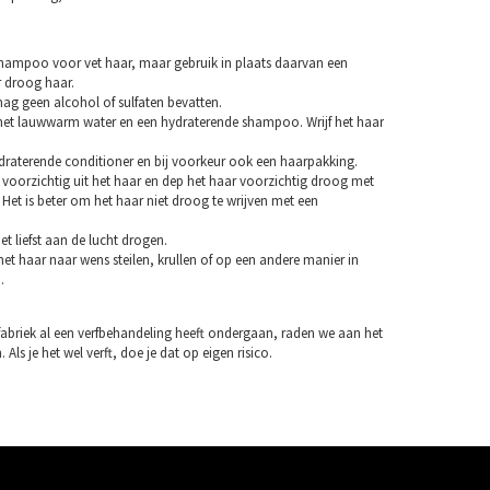
hampoo voor vet haar, maar gebruik in plaats daarvan een
droog haar.
 geen alcohol of sulfaten bevatten.
et lauwwarm water en een hydraterende shampoo. Wrijf het haar
draterende conditioner en bij voorkeur ook een haarpakking.
 voorzichtig uit het haar en dep het haar voorzichtig droog met
Het is beter om het haar niet droog te wrijven met een
et liefst aan de lucht drogen.
et haar naar wens steilen, krullen of op een andere manier in
.
fabriek al een verfbehandeling heeft ondergaan, raden we aan het
 Als je het wel verft, doe je dat op eigen risico.