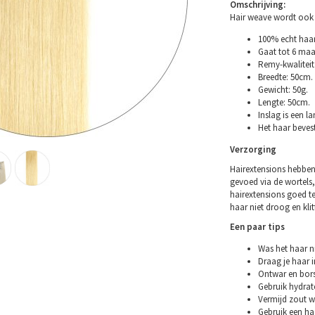
Omschrijving:
Hair weave wordt ook
100% echt haar
Gaat tot 6 maa
Remy-kwaliteit 
Breedte: 50cm.
Gewicht: 50g.
Lengte: 50cm.
Inslag is een l
Het haar bevest
Verzorging
Hairextensions hebben
gevoed via de wortels,
hairextensions goed t
haar niet droog en klitt
Een paar tips
Was het haar ni
Draag je haar i
Ontwar en bors
Gebruik hydrat
Vermijd zout w
Gebruik een ha