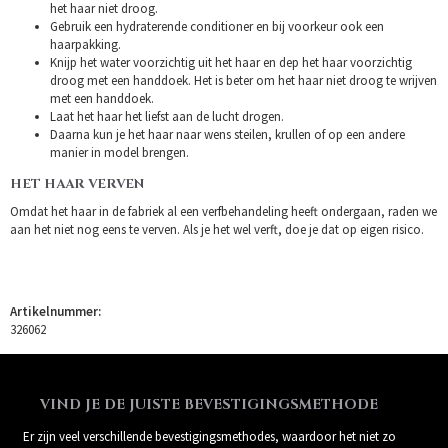
het haar niet droog.
Gebruik een hydraterende conditioner en bij voorkeur ook een
haarpakking.
Knijp het water voorzichtig uit het haar en dep het haar voorzichtig
droog met een handdoek. Het is beter om het haar niet droog te wrijven
met een handdoek.
Laat het haar het liefst aan de lucht drogen.
Daarna kun je het haar naar wens steilen, krullen of op een andere
manier in model brengen.
HET HAAR VERVEN
Omdat het haar in de fabriek al een verfbehandeling heeft ondergaan, raden we
aan het niet nog eens te verven. Als je het wel verft, doe je dat op eigen risico.
Artikelnummer:
326062
VIND JE DE JUISTE BEVESTIGINGSMETHODE
Er zijn veel verschillende bevestigingsmethodes, waardoor het niet zo