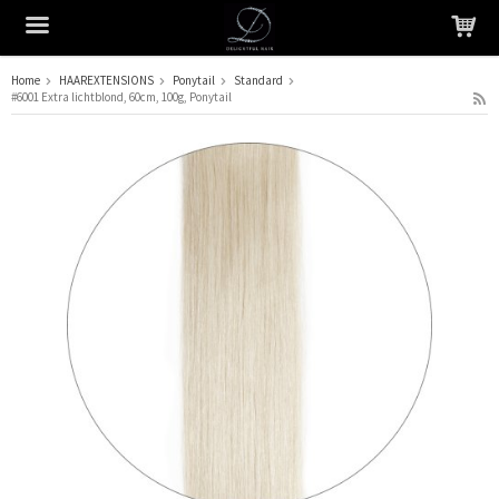
Home
HAAREXTENSIONS
Ponytail
Standard
#6001 Extra lichtblond, 60cm, 100g, Ponytail
Het product is in je winkelmandje geplaatst