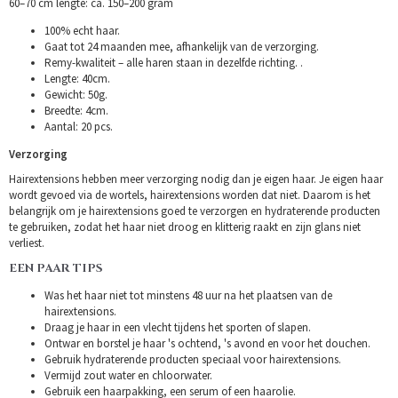
60–70 cm lengte: ca. 150–200 gram
100% echt haar.
Gaat tot 24 maanden mee, afhankelijk van de verzorging.
Remy-kwaliteit – alle haren staan in dezelfde richting. .
Lengte: 40cm.
Gewicht: 50g.
Breedte: 4cm.
Aantal: 20 pcs.
Verzorging
Hairextensions hebben meer verzorging nodig dan je eigen haar. Je eigen haar
wordt gevoed via de wortels, hairextensions worden dat niet. Daarom is het
belangrijk om je hairextensions goed te verzorgen en hydraterende producten
te gebruiken, zodat het haar niet droog en klitterig raakt en zijn glans niet
verliest.
EEN PAAR TIPS
Was het haar niet tot minstens 48 uur na het plaatsen van de
hairextensions.
Draag je haar in een vlecht tijdens het sporten of slapen.
Ontwar en borstel je haar 's ochtend, 's avond en voor het douchen.
Gebruik hydraterende producten speciaal voor hairextensions.
Vermijd zout water en chloorwater.
Gebruik een haarpakking, een serum of een haarolie.