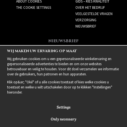
ABOUT COOKIES
GIDS – KIES KWALITEIT
THE COOKIE SETTINGS
OVER HET BEDRIJF
VEELGESTELDE VRAGEN
VERZORGING
NIEUWSBRIEF
NIEUWSBRIEF
Meld je aan voor de
WIJ MAKEN UW ERVARING OP MAAT
nieuwsbrief!
Wij gebruiken cookies om u een gepersonaliseerde winkelervaring en
gepersonaliseerde advertenties te bieden en om onze websites
betrouwbaar en veilig te houden. Voor dit doel verzamelen we informatie
over de gebruikers, hun patronen en hun apparaten.
Klik op&ar; "Oké" of u alle cookies toestaat of kies welke cookies u
toestaat en welke u wilt uitschakelen door op te klikken "Instellingen"
hieronder.
Settings
Only necessary
2021 Delightful Hair