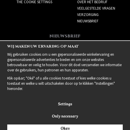
THE COOKIE SETTINGS
OVER HET BEDRIJF
VEELGESTELDE VRAGEN
VERZORGING
NIEUWSBRIEF
NIEUWSBRIEF
Meld je aan voor de
WIJ MAKEN UW ERVARING OP MAAT
nieuwsbrief!
Wij gebruiken cookies om u een gepersonaliseerde winkelervaring en
gepersonaliseerde advertenties te bieden en om onze websites
betrouwbaar en veilig te houden. Voor dit doel verzamelen we informatie
over de gebruikers, hun patronen en hun apparaten.
Klik op&ar; "Oké" of u alle cookies toestaat of kies welke cookies u
toestaat en welke u wilt uitschakelen door op te klikken "Instellingen"
hieronder.
Settings
Only necessary
2021 Delightful Hair
Okay