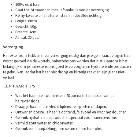
100% echt haar.
Gaat tot 24 maanden mee, afhankelijk van de verzorging.
Remy-kwaliteit – alle haren staan in dezelfde richting. .
Lengte: 60cm.
Gewicht: 60g.
Breedte: 4cm.
Aantal: 20 pcs.
Verzorging
Hairextensions hebben meer verzorging nodig dan je eigen haar. Je eigen haar
wordt gevoed via de wortels, hairextensions worden dat niet. Daarom is het
belangrijk om je hairextensions goed te verzorgen en hydraterende producten
te gebruiken, zodat het haar niet droog en klitterig raakt en zijn glans niet
verliest.
EEN PAAR TIPS
Was het haar niet tot minstens 48 uur na het plaatsen van de
hairextensions.
Draag je haar in een vlecht tijdens het sporten of slapen.
Ontwar en borstel je haar 's ochtend, 's avond en voor het douchen.
Gebruik hydraterende producten speciaal voor hairextensions.
Vermijd zout water en chloorwater.
Gebruik een haarpakking, een serum of een haarolie.