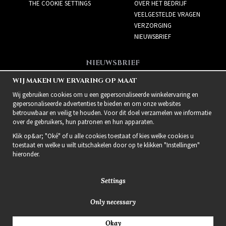
THE COOKIE SETTINGS
OVER HET BEDRIJF
VEELGESTELDE VRAGEN
VERZORGING
NIEUWSBRIEF
NIEUWSBRIEF
Meld je aan voor de
WIJ MAKEN UW ERVARING OP MAAT
nieuwsbrief!
Wij gebruiken cookies om u een gepersonaliseerde winkelervaring en
gepersonaliseerde advertenties te bieden en om onze websites
betrouwbaar en veilig te houden. Voor dit doel verzamelen we informatie
over de gebruikers, hun patronen en hun apparaten.
Klik op&ar; "Oké" of u alle cookies toestaat of kies welke cookies u
toestaat en welke u wilt uitschakelen door op te klikken "Instellingen"
hieronder.
Settings
Only necessary
2021 Delightful Hair
Okay