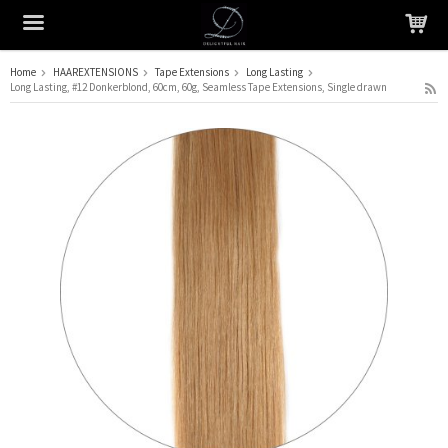
Home
HAAREXTENSIONS
Tape Extensions
Long Lasting
Long Lasting, #12 Donkerblond, 60cm, 60g, Seamless Tape Extensions, Single drawn
Het product is in je winkelmandje geplaatst