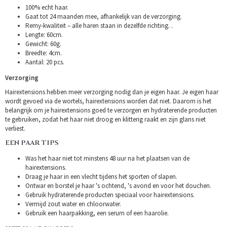
100% echt haar.
Gaat tot 24 maanden mee, afhankelijk van de verzorging.
Remy-kwaliteit – alle haren staan in dezelfde richting. .
Lengte: 60cm.
Gewicht: 60g.
Breedte: 4cm.
Aantal: 20 pcs.
Verzorging
Hairextensions hebben meer verzorging nodig dan je eigen haar. Je eigen haar
wordt gevoed via de wortels, hairextensions worden dat niet. Daarom is het
belangrijk om je hairextensions goed te verzorgen en hydraterende producten
te gebruiken, zodat het haar niet droog en klitterig raakt en zijn glans niet
verliest.
EEN PAAR TIPS
Was het haar niet tot minstens 48 uur na het plaatsen van de
hairextensions.
Draag je haar in een vlecht tijdens het sporten of slapen.
Ontwar en borstel je haar 's ochtend, 's avond en voor het douchen.
Gebruik hydraterende producten speciaal voor hairextensions.
Vermijd zout water en chloorwater.
Gebruik een haarpakking, een serum of een haarolie.