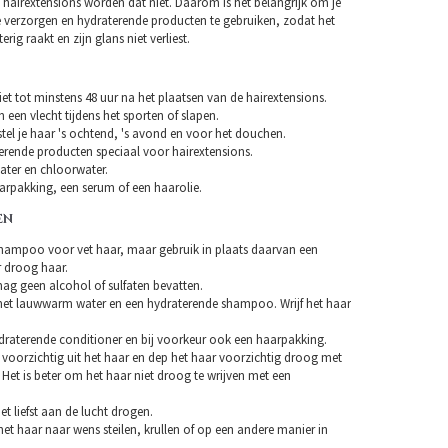
 hairextensions worden dat niet. Daarom is het belangrijk om je
e verzorgen en hydraterende producten te gebruiken, zodat het
erig raakt en zijn glans niet verliest.
et tot minstens 48 uur na het plaatsen van de hairextensions.
n een vlecht tijdens het sporten of slapen.
tel je haar 's ochtend, 's avond en voor het douchen.
erende producten speciaal voor hairextensions.
ater en chloorwater.
arpakking, een serum of een haarolie.
EN
hampoo voor vet haar, maar gebruik in plaats daarvan een
droog haar.
 geen alcohol of sulfaten bevatten.
et lauwwarm water en een hydraterende shampoo. Wrijf het haar
draterende conditioner en bij voorkeur ook een haarpakking.
 voorzichtig uit het haar en dep het haar voorzichtig droog met
Het is beter om het haar niet droog te wrijven met een
et liefst aan de lucht drogen.
et haar naar wens steilen, krullen of op een andere manier in
.