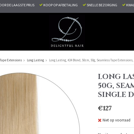
VOOR DE LAAGSTE PRIJS
KOOP OP AFBETALING
SNELLE BEZORGING
KWAL
Tape Extensions
Long Lasting
Long Lasting, #24 Blond, 50cm, 50g, Seamless Tape Extensions,
LONG LAS
50G, SEA
SINGLE 
€127
Niet op voorraad