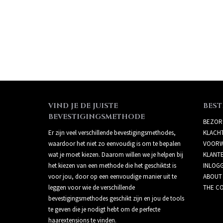
VIND JE DE JUISTE
BEST
BEVESTIGINGSMETHODE
BEZOR
Er zijn veel verschillende bevestigingsmethodes,
KLACH
waardoor het niet zo eenvoudig is om te bepalen
VOORW
wat je moet kiezen. Daarom willen we je helpen bij
KLANT
het kiezen van een methode die het geschiktst is
INLOG
voor jou, door op een eenvoudige manier uit te
ABOUT
leggen voor wie de verschillende
THE CO
bevestigingsmethodes geschikt zijn en jou de tools
te geven die je nodigt hebt om de perfecte
haarextensions te vinden.