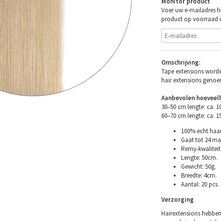
Monitor product
Voer uw e-mailadres hi
product op voorraad i
Omschrijving:
Tape extensions worde
hair extensions geno
Aanbevolen hoeveelh
30–50 cm lengte: ca. 
60–70 cm lengte: ca. 
100% echt haar
Gaat tot 24 ma
Remy-kwaliteit 
Lengte: 50cm.
Gewicht: 50g.
Breedte: 4cm.
Aantal: 20 pcs.
Verzorging
Hairextensions hebben