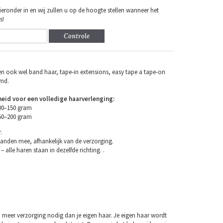
eronder in en wij zullen u op de hoogte stellen wanneer het
s!
Controle
n ook wel band haar, tape-in extensions, easy tape a tape-on
emd.
eid voor een volledige haarverlenging:
100–150 gram
150–200 gram
.
anden mee, afhankelijk van de verzorging.
– alle haren staan in dezelfde richting. .
 meer verzorging nodig dan je eigen haar. Je eigen haar wordt