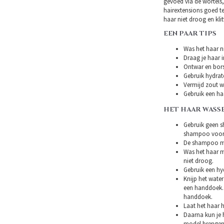
gevoed via de wortels,
hairextensions goed t
haar niet droog en klitt
EEN PAAR TIPS
Was het haar ni
Draag je haar i
Ontwar en bors
Gebruik hydrat
Vermijd zout w
Gebruik een ha
HET HAAR WASS
Gebruik geen s
shampoo voor 
De shampoo mag
Was het haar m
niet droog.
Gebruik een hy
Knijp het water
een handdoek. 
handdoek.
Laat het haar h
Daarna kun je h
model brengen