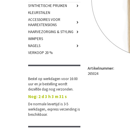
SYNTHETISCHE PRUIKEN
KLEURSTALEN
ACCESSOIRES VOOR
HAAREXTENSIONS
HAARVEZORGING & STYLING
WIMPERS
NAGELS
VERKOOP 20 %
Artikelnummer:
265024
Bestel op werkdagen voor 16:00
uur en je bestelling wordt
dezelfde dag nog verzonden.
Nog:
2 d 3 h 3 m 31 s
De normale levertijd is 3-5
werkdagen, express verzending is
beschikbaar.