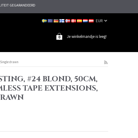
ITEIT GEGARANDEERD
Je winkelmandje is leeg!
0
 Single drawn
TING, #24 BLOND, 50CM,
MLESS TAPE EXTENSIONS,
DRAWN