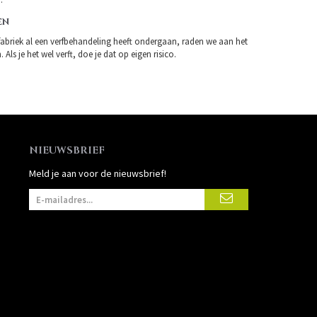
EN
fabriek al een verfbehandeling heeft ondergaan, raden we aan het
 Als je het wel verft, doe je dat op eigen risico.
NIEUWSBRIEF
Meld je aan voor de nieuwsbrief!