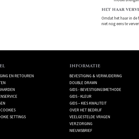
HET HAAR VERV
Omdat het haar in de 
niet nog eens te verven.
EL
INFORMATIE
GING EN RETOUREN
BEVESTIGING & VERWIJDERING
TEN
DOUBLE DRAWN
AARDEN
GIDS - BEVESTIGINGSMETHODE
ENSERVICE
GIDS - KLEUR
GEN
GIDS – KIES KWALITEIT
 COOKIES
OVER HET BEDRIJF
OKIE SETTINGS
VEELGESTELDE VRAGEN
VERZORGING
NIEUWSBRIEF