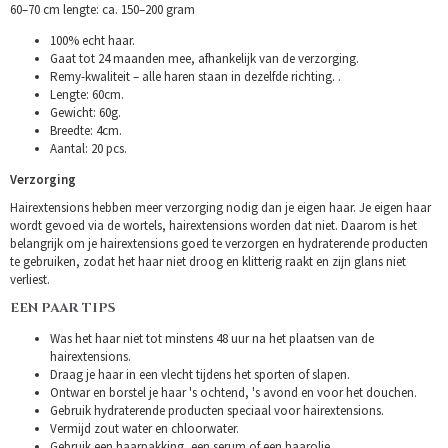
60–70 cm lengte: ca. 150–200 gram
100% echt haar.
Gaat tot 24 maanden mee, afhankelijk van de verzorging.
Remy-kwaliteit – alle haren staan in dezelfde richting. .
Lengte: 60cm.
Gewicht: 60g.
Breedte: 4cm.
Aantal: 20 pcs.
Verzorging
Hairextensions hebben meer verzorging nodig dan je eigen haar. Je eigen haar
wordt gevoed via de wortels, hairextensions worden dat niet. Daarom is het
belangrijk om je hairextensions goed te verzorgen en hydraterende producten
te gebruiken, zodat het haar niet droog en klitterig raakt en zijn glans niet
verliest.
EEN PAAR TIPS
Was het haar niet tot minstens 48 uur na het plaatsen van de
hairextensions.
Draag je haar in een vlecht tijdens het sporten of slapen.
Ontwar en borstel je haar 's ochtend, 's avond en voor het douchen.
Gebruik hydraterende producten speciaal voor hairextensions.
Vermijd zout water en chloorwater.
Gebruik een haarpakking, een serum of een haarolie.