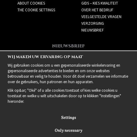
ABOUT COOKIES
GIDS – KIES KWALITEIT
THE COOKIE SETTINGS
OVER HET BEDRIJF
VEELGESTELDE VRAGEN
VERZORGING
NIEUWSBRIEF
NIEUWSBRIEF
Meld je aan voor de
WIJ MAKEN UW ERVARING OP MAAT
nieuwsbrief!
Wij gebruiken cookies om u een gepersonaliseerde winkelervaring en
gepersonaliseerde advertenties te bieden en om onze websites
betrouwbaar en veilig te houden. Voor dit doel verzamelen we informatie
over de gebruikers, hun patronen en hun apparaten.
Klik op&ar; "Oké" of u alle cookies toestaat of kies welke cookies u
toestaat en welke u wilt uitschakelen door op te klikken "Instellingen"
hieronder.
Settings
Only necessary
2021 Delightful Hair