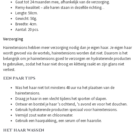
Gaat tot 24 maanden mee, afhankelijk van de verzorging.
Remy-kwaliteit – alle haren staan in dezelfde richting. .
Lengte: 50cm.
Gewicht: 50g.
Breedte: 4cm.
Aantal: 20 pcs.
Verzorging
Hairextensions hebben meer verzorging nodig dan je eigen haar. Je eigen haar
wordt gevoed via de wortels, hairextensions worden dat niet. Daarom is het
belangrijk om je hairextensions goed te verzorgen en hydraterende producten
te gebruiken, zodat het haar niet droog en klitterig raakt en zijn glans niet
verliest.
EEN PAAR TIPS
Was het haar niet tot minstens 48 uur na het plaatsen van de
hairextensions.
Draag je haar in een vlecht tijdens het sporten of slapen.
Ontwar en borstel je haar 's ochtend, 's avond en voor het douchen.
Gebruik hydraterende producten speciaal voor hairextensions.
Vermijd zout water en chloorwater.
Gebruik een haarpakking, een serum of een haarolie.
HET HAAR WASSEN