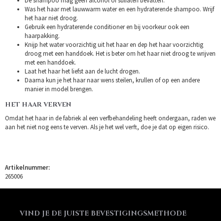
De shampoo mag geen alcohol of sulfaten bevatten.
Was het haar met lauwwarm water en een hydraterende shampoo. Wrijf
het haar niet droog.
Gebruik een hydraterende conditioner en bij voorkeur ook een
haarpakking.
Knijp het water voorzichtig uit het haar en dep het haar voorzichtig
droog met een handdoek. Het is beter om het haar niet droog te wrijven
met een handdoek.
Laat het haar het liefst aan de lucht drogen.
Daarna kun je het haar naar wens steilen, krullen of op een andere
manier in model brengen.
HET HAAR VERVEN
Omdat het haar in de fabriek al een verfbehandeling heeft ondergaan, raden we
aan het niet nog eens te verven. Als je het wel verft, doe je dat op eigen risico.
Artikelnummer:
265006
VIND JE DE JUISTE BEVESTIGINGSMETHODE