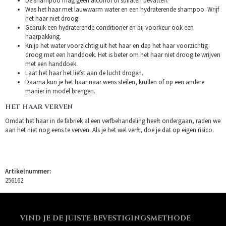
De shampoo mag geen alcohol of sulfaten bevatten.
Was het haar met lauwwarm water en een hydraterende shampoo. Wrijf
het haar niet droog.
Gebruik een hydraterende conditioner en bij voorkeur ook een
haarpakking.
Knijp het water voorzichtig uit het haar en dep het haar voorzichtig
droog met een handdoek. Het is beter om het haar niet droog te wrijven
met een handdoek.
Laat het haar het liefst aan de lucht drogen.
Daarna kun je het haar naar wens steilen, krullen of op een andere
manier in model brengen.
HET HAAR VERVEN
Omdat het haar in de fabriek al een verfbehandeling heeft ondergaan, raden we
aan het niet nog eens te verven. Als je het wel verft, doe je dat op eigen risico.
Artikelnummer:
256162
VIND JE DE JUISTE BEVESTIGINGSMETHODE