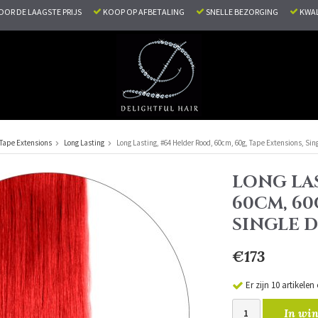
VOOR DE LAAGSTE PRIJS
KOOP OP AFBETALING
SNELLE BEZORGING
KWAL
Tape Extensions
Long Lasting
Long Lasting, #64 Helder Rood, 60cm, 60g, Tape Extensions, Si
LONG LAS
60CM, 60
SINGLE 
€173
Er zijn 10 artikele
In win