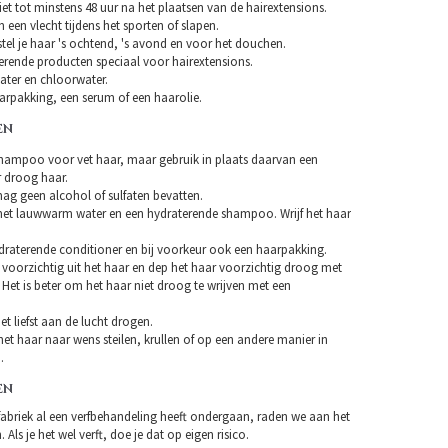
et tot minstens 48 uur na het plaatsen van de hairextensions.
n een vlecht tijdens het sporten of slapen.
tel je haar 's ochtend, 's avond en voor het douchen.
erende producten speciaal voor hairextensions.
ater en chloorwater.
arpakking, een serum of een haarolie.
EN
hampoo voor vet haar, maar gebruik in plaats daarvan een
droog haar.
 geen alcohol of sulfaten bevatten.
et lauwwarm water en een hydraterende shampoo. Wrijf het haar
draterende conditioner en bij voorkeur ook een haarpakking.
 voorzichtig uit het haar en dep het haar voorzichtig droog met
Het is beter om het haar niet droog te wrijven met een
et liefst aan de lucht drogen.
et haar naar wens steilen, krullen of op een andere manier in
.
EN
fabriek al een verfbehandeling heeft ondergaan, raden we aan het
 Als je het wel verft, doe je dat op eigen risico.