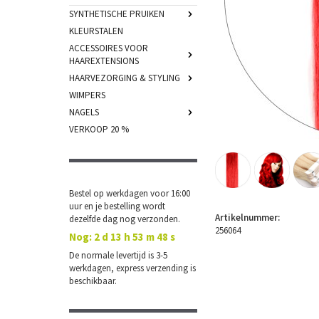
SYNTHETISCHE PRUIKEN
KLEURSTALEN
ACCESSOIRES VOOR
HAAREXTENSIONS
HAARVEZORGING & STYLING
WIMPERS
NAGELS
VERKOOP 20 %
Bestel op werkdagen voor 16:00
uur en je bestelling wordt
Artikelnummer:
dezelfde dag nog verzonden.
256064
Nog:
2 d 13 h 53 m 47 s
De normale levertijd is 3-5
werkdagen, express verzending is
beschikbaar.