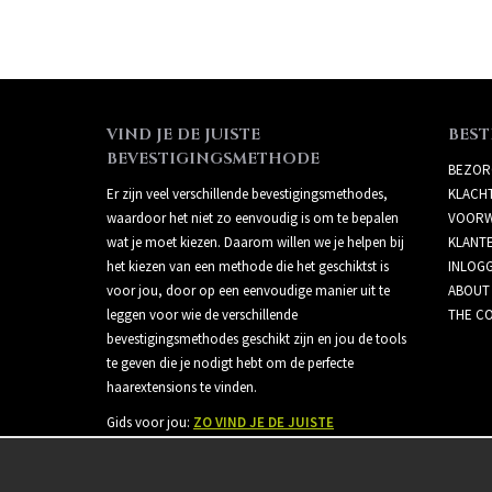
VIND JE DE JUISTE
BEST
BEVESTIGINGSMETHODE
BEZOR
Er zijn veel verschillende bevestigingsmethodes,
KLACH
waardoor het niet zo eenvoudig is om te bepalen
VOORW
wat je moet kiezen. Daarom willen we je helpen bij
KLANT
het kiezen van een methode die het geschiktst is
INLOG
voor jou, door op een eenvoudige manier uit te
ABOUT
leggen voor wie de verschillende
THE CO
bevestigingsmethodes geschikt zijn en jou de tools
te geven die je nodigt hebt om de perfecte
haarextensions te vinden.
Gids voor jou:
ZO VIND JE DE JUISTE
BEVESTIGINGSMETHODE