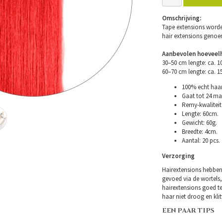
Omschrijving:
Tape extensions worde
hair extensions geno
Aanbevolen hoeveelh
30–50 cm lengte: ca. 
60–70 cm lengte: ca. 
100% echt haar
Gaat tot 24 ma
Remy-kwaliteit 
Lengte: 60cm.
Gewicht: 60g.
Breedte: 4cm.
Aantal: 20 pcs.
Verzorging
Hairextensions hebben
gevoed via de wortels,
hairextensions goed t
haar niet droog en klitt
EEN PAAR TIPS