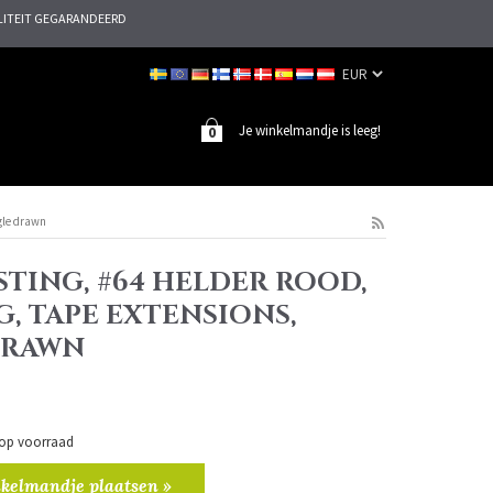
ITEIT GEGARANDEERD
Je winkelmandje is leeg!
0
ngle drawn
TING, #64 HELDER ROOD,
G, TAPE EXTENSIONS,
DRAWN
n op voorraad
kelmandje plaatsen »