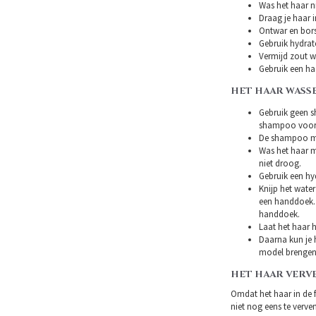
Was het haar ni
Draag je haar i
Ontwar en bors
Gebruik hydrat
Vermijd zout w
Gebruik een ha
HET HAAR WASS
Gebruik geen s
shampoo voor 
De shampoo mag
Was het haar m
niet droog.
Gebruik een hy
Knijp het water
een handdoek. 
handdoek.
Laat het haar h
Daarna kun je h
model brengen
HET HAAR VERV
Omdat het haar in de 
niet nog eens te verven.