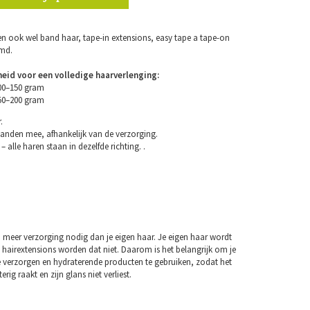
n ook wel band haar, tape-in extensions, easy tape a tape-on
emd.
eid voor een volledige haarverlenging:
100–150 gram
150–200 gram
.
anden mee, afhankelijk van de verzorging.
– alle haren staan in dezelfde richting. .
 meer verzorging nodig dan je eigen haar. Je eigen haar wordt
 hairextensions worden dat niet. Daarom is het belangrijk om je
e verzorgen en hydraterende producten te gebruiken, zodat het
erig raakt en zijn glans niet verliest.