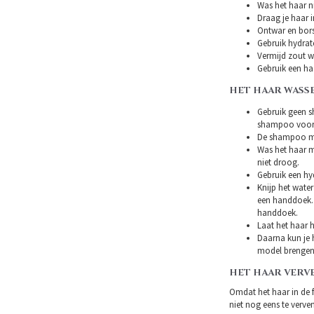
Was het haar ni
Draag je haar i
Ontwar en bors
Gebruik hydrat
Vermijd zout w
Gebruik een ha
HET HAAR WASS
Gebruik geen s
shampoo voor 
De shampoo mag
Was het haar m
niet droog.
Gebruik een hy
Knijp het water
een handdoek. 
handdoek.
Laat het haar h
Daarna kun je h
model brengen
HET HAAR VERV
Omdat het haar in de 
niet nog eens te verven.