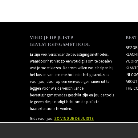
VIND JE DE JUISTE
BEST
BEVESTIGINGSMETHODE
BEZOR
Er zijn veel verschillende bevestigingsmethodes,
KLACH
waardoor het niet zo eenvoudig is om te bepalen
VOORW
wat je moet kiezen. Daarom willen we je helpen bij
KLANT
het kiezen van een methode die het geschiktst is
INLOG
voor jou, door op een eenvoudige manier uit te
ABOUT
leggen voor wie de verschillende
THE CO
bevestigingsmethodes geschikt zijn en jou de tools
te geven die je nodigt hebt om de perfecte
haarextensions te vinden.
Gids voor jou:
ZO VIND JE DE JUISTE
BEVESTIGINGSMETHODE