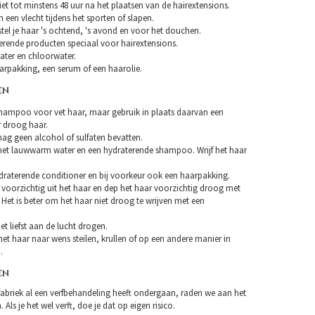
et tot minstens 48 uur na het plaatsen van de hairextensions.
n een vlecht tijdens het sporten of slapen.
tel je haar 's ochtend, 's avond en voor het douchen.
erende producten speciaal voor hairextensions.
ater en chloorwater.
arpakking, een serum of een haarolie.
EN
hampoo voor vet haar, maar gebruik in plaats daarvan een
droog haar.
 geen alcohol of sulfaten bevatten.
et lauwwarm water en een hydraterende shampoo. Wrijf het haar
draterende conditioner en bij voorkeur ook een haarpakking.
 voorzichtig uit het haar en dep het haar voorzichtig droog met
Het is beter om het haar niet droog te wrijven met een
et liefst aan de lucht drogen.
et haar naar wens steilen, krullen of op een andere manier in
.
EN
fabriek al een verfbehandeling heeft ondergaan, raden we aan het
 Als je het wel verft, doe je dat op eigen risico.