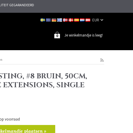
ITEIT GEGARANDEERD
Je winkelmandje is leeg!
0
wn
TING, #8 BRUIN, 50CM,
E EXTENSIONS, SINGLE
n op voorraad
kelmandje plaatsen »