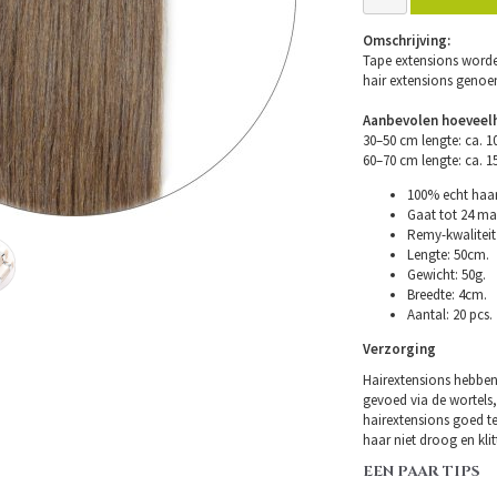
Omschrijving:
Tape extensions worde
hair extensions geno
Aanbevolen hoeveelh
30–50 cm lengte: ca. 
60–70 cm lengte: ca. 
100% echt haar
Gaat tot 24 ma
Remy-kwaliteit 
Lengte: 50cm.
Gewicht: 50g.
Breedte: 4cm.
Aantal: 20 pcs.
Verzorging
Hairextensions hebben
gevoed via de wortels,
hairextensions goed t
haar niet droog en klitt
EEN PAAR TIPS