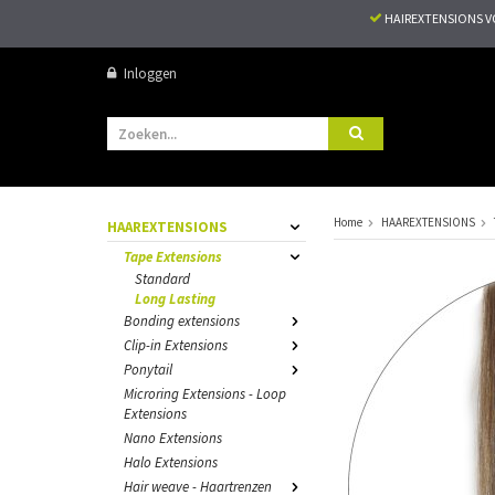
HAIREXTENSIONS 
Inloggen
Home
HAAREXTENSIONS
HAAREXTENSIONS
Tape Extensions
Standard
Long Lasting
Bonding extensions
Clip-in Extensions
Ponytail
Microring Extensions - Loop
Extensions
Nano Extensions
Halo Extensions
Hair weave - Haartrenzen