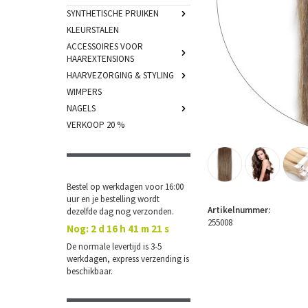
SYNTHETISCHE PRUIKEN
KLEURSTALEN
ACCESSOIRES VOOR
HAAREXTENSIONS
HAARVEZORGING & STYLING
WIMPERS
NAGELS
VERKOOP 20 %
Bestel op werkdagen voor 16:00
uur en je bestelling wordt
Artikelnummer:
dezelfde dag nog verzonden.
255008
Nog:
2 d 16 h 41 m 20 s
De normale levertijd is 3-5
werkdagen, express verzending is
beschikbaar.