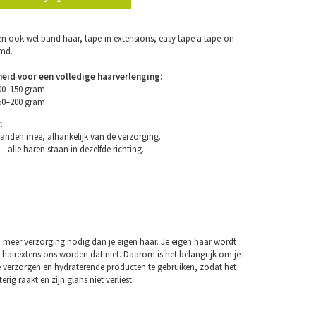
n ook wel band haar, tape-in extensions, easy tape a tape-on
emd.
eid voor een volledige haarverlenging:
100–150 gram
150–200 gram
.
anden mee, afhankelijk van de verzorging.
– alle haren staan in dezelfde richting. .
 meer verzorging nodig dan je eigen haar. Je eigen haar wordt
 hairextensions worden dat niet. Daarom is het belangrijk om je
e verzorgen en hydraterende producten te gebruiken, zodat het
erig raakt en zijn glans niet verliest.