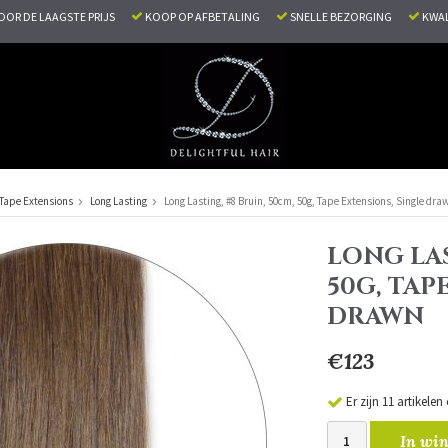
VOOR DE LAAGSTE PRIJS
KOOP OP AFBETALING
SNELLE BEZORGING
KWAL
Tape Extensions
Long Lasting
Long Lasting, #8 Bruin, 50cm, 50g, Tape Extensions, Single dra
LONG LAS
50G, TAP
DRAWN
€123
Er zijn 11 artikele
In win