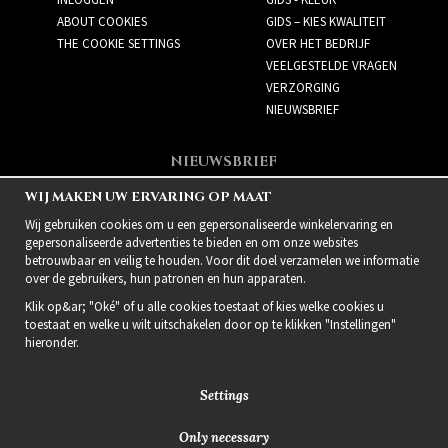
ABOUT COOKIES
GIDS – KIES KWALITEIT
THE COOKIE SETTINGS
OVER HET BEDRIJF
VEELGESTELDE VRAGEN
VERZORGING
NIEUWSBRIEF
NIEUWSBRIEF
Meld je aan voor de
WIJ MAKEN UW ERVARING OP MAAT
nieuwsbrief!
Wij gebruiken cookies om u een gepersonaliseerde winkelervaring en
gepersonaliseerde advertenties te bieden en om onze websites
betrouwbaar en veilig te houden. Voor dit doel verzamelen we informatie
over de gebruikers, hun patronen en hun apparaten.
Klik op&ar; "Oké" of u alle cookies toestaat of kies welke cookies u
toestaat en welke u wilt uitschakelen door op te klikken "Instellingen"
hieronder.
Settings
Only necessary