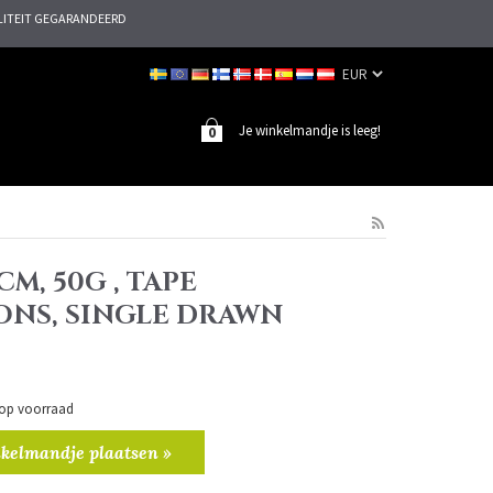
ITEIT GEGARANDEERD
Je winkelmandje is leeg!
0
0CM, 50G , TAPE
ONS, SINGLE DRAWN
n op voorraad
kelmandje plaatsen »