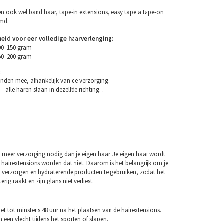
n ook wel band haar, tape-in extensions, easy tape a tape-on
emd.
eid voor een volledige haarverlenging:
100–150 gram
150–200 gram
.
nden mee, afhankelijk van de verzorging.
– alle haren staan in dezelfde richting. .
 meer verzorging nodig dan je eigen haar. Je eigen haar wordt
 hairextensions worden dat niet. Daarom is het belangrijk om je
e verzorgen en hydraterende producten te gebruiken, zodat het
erig raakt en zijn glans niet verliest.
et tot minstens 48 uur na het plaatsen van de hairextensions.
n een vlecht tijdens het sporten of slapen.