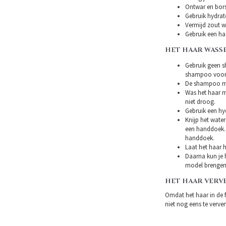
Ontwar en bors
Gebruik hydrat
Vermijd zout w
Gebruik een ha
HET HAAR WASS
Gebruik geen s
shampoo voor 
De shampoo mag
Was het haar m
niet droog.
Gebruik een hy
Knijp het water
een handdoek. 
handdoek.
Laat het haar h
Daarna kun je h
model brengen
HET HAAR VERV
Omdat het haar in de 
niet nog eens te verven.