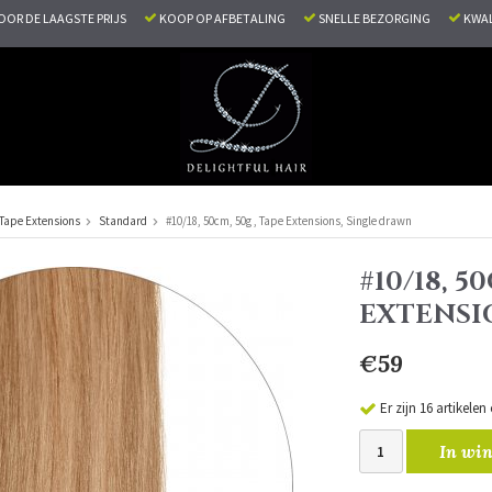
VOOR DE LAAGSTE PRIJS
KOOP OP AFBETALING
SNELLE BEZORGING
KWAL
Tape Extensions
Standard
#10/18, 50cm, 50g , Tape Extensions, Single drawn
#10/18, 5
EXTENSI
€59
Er zijn 16 artikele
In win