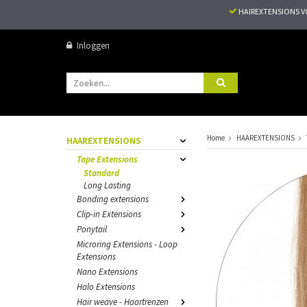
HAIREXTENSIONS 
Inloggen
Home
HAAREXTENSIONS
HAAREXTENSIONS
Tape Extensions
Standard
Long Lasting
Bonding extensions
Clip-in Extensions
Ponytail
Microring Extensions - Loop
Extensions
Nano Extensions
Halo Extensions
Hair weave - Haartrenzen