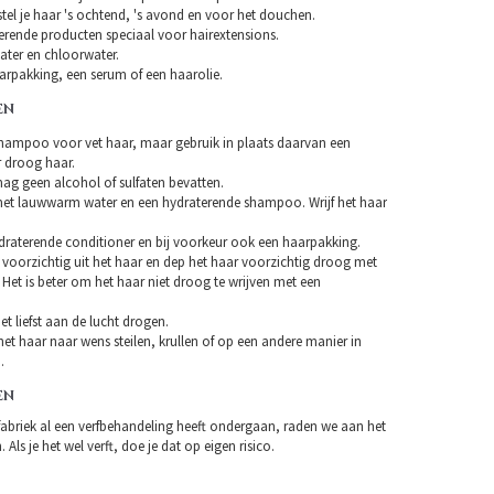
tel je haar 's ochtend, 's avond en voor het douchen.
erende producten speciaal voor hairextensions.
ater en chloorwater.
arpakking, een serum of een haarolie.
EN
hampoo voor vet haar, maar gebruik in plaats daarvan een
droog haar.
 geen alcohol of sulfaten bevatten.
et lauwwarm water en een hydraterende shampoo. Wrijf het haar
draterende conditioner en bij voorkeur ook een haarpakking.
 voorzichtig uit het haar en dep het haar voorzichtig droog met
Het is beter om het haar niet droog te wrijven met een
et liefst aan de lucht drogen.
et haar naar wens steilen, krullen of op een andere manier in
.
EN
fabriek al een verfbehandeling heeft ondergaan, raden we aan het
 Als je het wel verft, doe je dat op eigen risico.