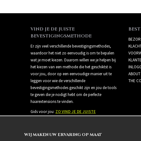
VIND JE DE JUISTE
BEST
BEVESTIGINGSMETHODE
BEZOR
Er zijn veel verschillende bevestigingsmethodes,
KLACH
waardoor het niet zo eenvoudig is om te bepalen
VOORW
wat je moet kiezen. Daarom willen we je helpen bij
KLANT
het kiezen van een methode die het geschiktst is
INLOG
voor jou, door op een eenvoudige manier uit te
ABOUT
leggen voor wie de verschillende
THE CO
bevestigingsmethodes geschikt zijn en jou de tools
te geven die je nodigt hebt om de perfecte
haarextensions te vinden.
Gids voor jou:
ZO VIND JE DE JUISTE
BEVESTIGINGSMETHODE
WIJ MAKEN UW ERVARING OP MAAT