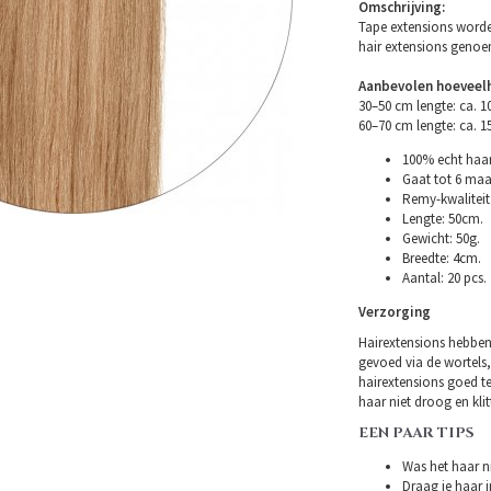
Omschrijving:
Tape extensions worde
hair extensions geno
Aanbevolen hoeveelh
30–50 cm lengte: ca. 
60–70 cm lengte: ca. 
100% echt haar
Gaat tot 6 maa
Remy-kwaliteit 
Lengte: 50cm.
Gewicht: 50g.
Breedte: 4cm.
Aantal: 20 pcs.
Verzorging
Hairextensions hebben
gevoed via de wortels,
hairextensions goed t
haar niet droog en klitt
EEN PAAR TIPS
Was het haar ni
Draag je haar i