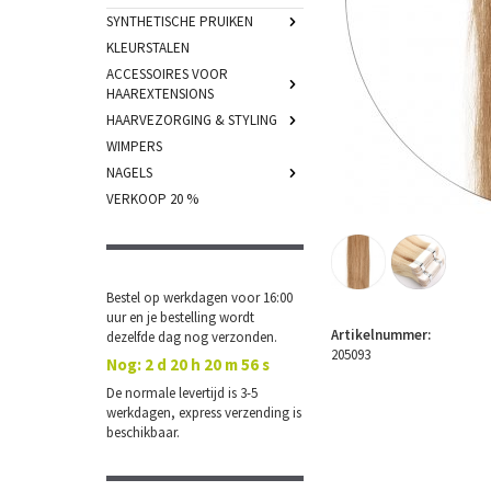
SYNTHETISCHE PRUIKEN
KLEURSTALEN
ACCESSOIRES VOOR
HAAREXTENSIONS
HAARVEZORGING & STYLING
WIMPERS
NAGELS
VERKOOP 20 %
Bestel op werkdagen voor 16:00
uur en je bestelling wordt
Artikelnummer:
dezelfde dag nog verzonden.
205093
Nog:
2 d 20 h 20 m 56 s
De normale levertijd is 3-5
werkdagen, express verzending is
beschikbaar.