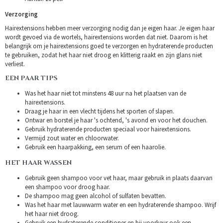
Verzorging
Hairextensions hebben meer verzorging nodig dan je eigen haar. Je eigen haar
wordt gevoed via de wortels, hairextensions worden dat niet. Daarom is het
belangrijk om je hairextensions goed te verzorgen en hydraterende producten
te gebruiken, zodat het haar niet droog en klitterig raakt en zijn glans niet
verliest.
EEN PAAR TIPS
Was het haar niet tot minstens 48 uur na het plaatsen van de
hairextensions.
Draag je haar in een vlecht tijdens het sporten of slapen.
Ontwar en borstel je haar 's ochtend, 's avond en voor het douchen.
Gebruik hydraterende producten speciaal voor hairextensions.
Vermijd zout water en chloorwater.
Gebruik een haarpakking, een serum of een haarolie.
HET HAAR WASSEN
Gebruik geen shampoo voor vet haar, maar gebruik in plaats daarvan
een shampoo voor droog haar.
De shampoo mag geen alcohol of sulfaten bevatten.
Was het haar met lauwwarm water en een hydraterende shampoo. Wrijf
het haar niet droog.
Gebruik een hydraterende conditioner en bij voorkeur ook een