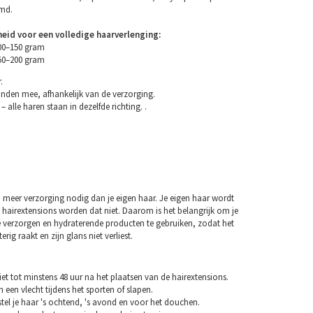
emd.
eid voor een volledige haarverlenging:
100–150 gram
150–200 gram
.
nden mee, afhankelijk van de verzorging.
– alle haren staan in dezelfde richting. .
 meer verzorging nodig dan je eigen haar. Je eigen haar wordt
 hairextensions worden dat niet. Daarom is het belangrijk om je
e verzorgen en hydraterende producten te gebruiken, zodat het
erig raakt en zijn glans niet verliest.
et tot minstens 48 uur na het plaatsen van de hairextensions.
n een vlecht tijdens het sporten of slapen.
tel je haar 's ochtend, 's avond en voor het douchen.