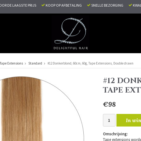
VOOR DE LAAGSTE PRIJS
KOOP OP AFBETALING
SNELLE BEZORGING
KWAL
Tape Extensions
Standard
#12 Donkerblond, 60cm, 60g, Tape Extensions, Double drawn
#12 DONK
TAPE EX
€98
In win
Omschrijving:
Tape extensions worde