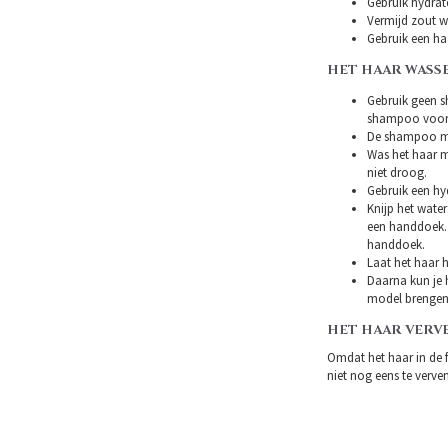
Gebruik hydrat
Vermijd zout w
Gebruik een ha
HET HAAR WASS
Gebruik geen s
shampoo voor 
De shampoo mag
Was het haar m
niet droog.
Gebruik een hy
Knijp het water
een handdoek. 
handdoek.
Laat het haar h
Daarna kun je h
model brengen
HET HAAR VERV
Omdat het haar in de 
niet nog eens te verven.