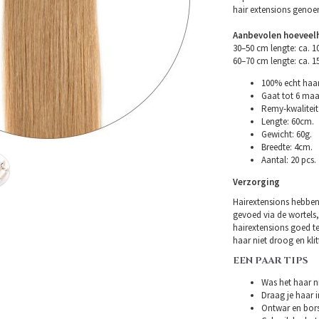
hair extensions geno
Aanbevolen hoeveelh
30–50 cm lengte: ca. 
60–70 cm lengte: ca. 
100% echt haar
Gaat tot 6 maa
Remy-kwaliteit 
Lengte: 60cm.
Gewicht: 60g.
Breedte: 4cm.
Aantal: 20 pcs.
Verzorging
Hairextensions hebben
gevoed via de wortels,
hairextensions goed t
haar niet droog en klitt
EEN PAAR TIPS
Was het haar ni
Draag je haar i
Ontwar en bors