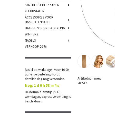
SYNTHETISCHE PRUIKEN
KLEURSTALEN
ACCESSOIRES VOOR
HAAREXTENSIONS
HAARVEZORGING & STYLING
WIMPERS
NAGELS
VERKOOP 20 %
Bestel op werkdagen voor 16:00
uur en je bestelling wordt
Artikelnummer:
dezelfde dag nog verzonden.
206512
Nog:
1 d 6 h 58 m 4 s
De normale levertijd is 3-5
werkdagen, express verzending is
beschikbaar.