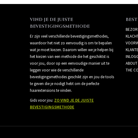
VIND JE DE JUISTE
BEST
BEVESTIGINGSMETHODE
BEZOR
Er zijn veel verschillende bevestigingsmethodes,
KLACH
waardoor het niet zo eenvoudig is om te bepalen
VOORW
wat je moet kiezen. Daarom willen we je helpen bij
KLANT
het kiezen van een methode die het geschiktst is
INLOG
voor jou, door op een eenvoudige manier uit te
ABOUT
leggen voor wie de verschillende
THE CO
bevestigingsmethodes geschikt zijn en jou de tools
te geven die je nodigt hebt om de perfecte
haarextensions te vinden.
Gids voor jou:
ZO VIND JE DE JUISTE
BEVESTIGINGSMETHODE