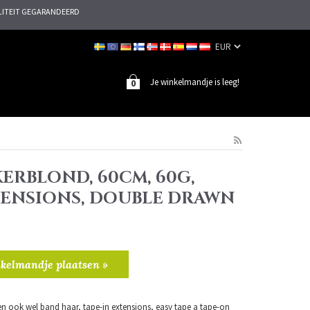
ITEIT GEGARANDEERD
Je winkelmandje is leeg!
0
ERBLOND, 60CM, 60G,
TENSIONS, DOUBLE DRAWN
kelmandje plaatsen »
n ook wel band haar, tape-in extensions, easy tape a tape-on