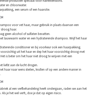
erende producten speciaal voor hairextensions.
ater en chloorwater.
arpakking, een serum of een haarolie.
EN
hampoo voor vet haar, maar gebruik in plaats daarvan een
droog haar.
 geen alcohol of sulfaten bevatten.
et lauwwarm water en een hydraterende shampoo. Wrijf het haar
draterende conditioner en bij voorkeur ook een haarpakking.
 voorzichtig uit het haar en dep het haar voorzichtig droog met
Het is beter om het haar niet droog te wrijven met een
et liefst aan de lucht drogen.
et haar naar wens steilen, krullen of op een andere manier in
.
EN
fabriek al een verfbehandeling heeft ondergaan, raden we aan het
 Als je het wel verft, doe je dat op eigen risico.