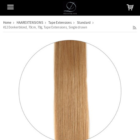
Home
HAAREXTENSIONS
Tape Extensions
Standard
#12 Donkerblond, 70cm, 70g, Tape Extensions, Single drawn
Het product is in je winkelmandje geplaatst