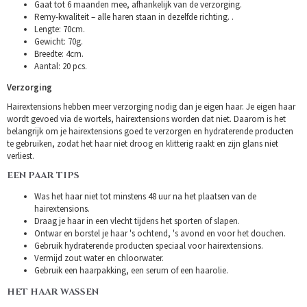
Gaat tot 6 maanden mee, afhankelijk van de verzorging.
Remy-kwaliteit – alle haren staan in dezelfde richting. .
Lengte: 70cm.
Gewicht: 70g.
Breedte: 4cm.
Aantal: 20 pcs.
Verzorging
Hairextensions hebben meer verzorging nodig dan je eigen haar. Je eigen haar
wordt gevoed via de wortels, hairextensions worden dat niet. Daarom is het
belangrijk om je hairextensions goed te verzorgen en hydraterende producten
te gebruiken, zodat het haar niet droog en klitterig raakt en zijn glans niet
verliest.
EEN PAAR TIPS
Was het haar niet tot minstens 48 uur na het plaatsen van de
hairextensions.
Draag je haar in een vlecht tijdens het sporten of slapen.
Ontwar en borstel je haar 's ochtend, 's avond en voor het douchen.
Gebruik hydraterende producten speciaal voor hairextensions.
Vermijd zout water en chloorwater.
Gebruik een haarpakking, een serum of een haarolie.
HET HAAR WASSEN